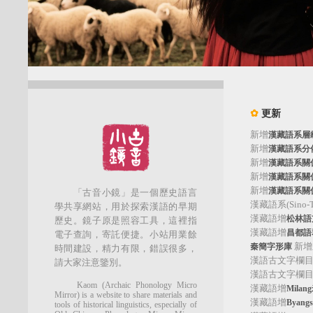
✿
更新
新增
漢藏語系層
新增
漢藏語系分
新增
漢藏語系關
新增
漢藏語系關
新增
漢藏語系關
「古音小鏡」是一個歷史語言
漢藏語系(Sino-Tib
學共享網站，用於探索漢語的早期
漢藏語增
松林語支(
歷史。鏡子原是照容工具，這裡指
漢藏語增
昌都語群
電子查詢，寄託便捷。小站用業餘
新增
秦簡字形庫
時間建設，精力有限，錯誤很多，
漢語古文字欄
請大家注意鑒別。
漢語古文字欄
Kaom (Archaic Phonology Micro
漢藏語增
Mila
Mirror) is a website to share materials and
漢藏語增
Byan
tools of historical linguistics, especially of