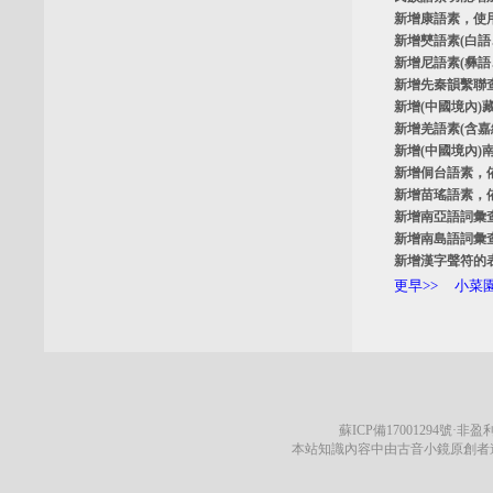
新增
康語素
，使
新增
僰語素
(白
新增
尼語素
(彝
新增
先秦韻繫聯
新增
(中國境內)
新增
羌語素
(含
新增
(中國境內)
新增
侗台語素
，
新增
苗瑤語素
，
新增
南亞語詞彙
新增
南島語詞彙
新增
漢字聲符的
更早>>
小菜園
蘇ICP備17001294號
·非盈利
本站知識內容中由古音小鏡原創者遵循