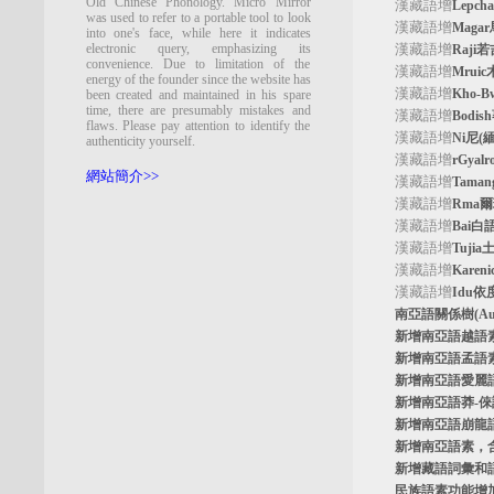
Old Chinese Phonology. Micro Mirror
漢藏語增
Lepc
was used to refer to a portable tool to look
漢藏語增
Maga
into one's face, while here it indicates
electronic query, emphasizing its
漢藏語增
Raji
convenience. Due to limitation of the
漢藏語增
Mrui
energy of the founder since the website has
漢藏語增
Kho-
been created and maintained in his spare
time, there are presumably mistakes and
漢藏語增
Bodi
flaws. Please pay attention to identify the
漢藏語增
Ni尼(
authenticity yourself.
漢藏語增
rGyal
網站簡介>>
漢藏語增
Tama
漢藏語增
Rma
漢藏語增
Bai白
漢藏語增
Tuji
漢藏語增
Kare
漢藏語增
Idu依
南亞語關係樹
(A
新增南亞語
越語
新增南亞語
孟語
新增南亞語
愛麗
新增南亞語
莽-
新增南亞語
崩龍
新增
南亞語素
，
新增
藏語詞彙和
民族語素功能增