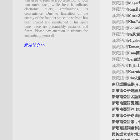
was used to refer to a portable tool to look
漢藏語增
Maga
into one's face, while here it indicates
electronic query, emphasizing its
漢藏語增
Raji
convenience. Due to limitation of the
漢藏語增
Mrui
energy of the founder since the website has
漢藏語增
Kho-
been created and maintained in his spare
time, there are presumably mistakes and
漢藏語增
Bodi
flaws. Please pay attention to identify the
漢藏語增
Ni尼(
authenticity yourself.
漢藏語增
rGyal
網站簡介>>
漢藏語增
Tama
漢藏語增
Rma
漢藏語增
Bai白
漢藏語增
Tuji
漢藏語增
Kare
漢藏語增
Idu依
南亞語關係樹
(A
新增南亞語
越語
新增南亞語
孟語
新增南亞語
愛麗
新增南亞語
莽-
新增南亞語
崩龍
新增
南亞語素
，
新增
藏語詞彙和
民族語素功能增