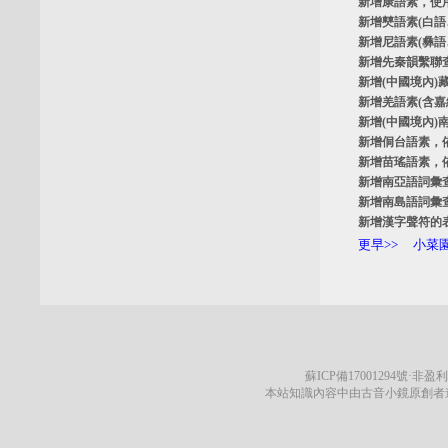
新增
康語素
，使
新增
僰語素
(白
新增
尼語素
(彝
新增
先秦韻繫聯
新增
(中國境內)
新增
羌語素
(含
新增
(中國境內)
新增
侗台語素
，
新增
苗瑤語素
，
新增
南亞語詞彙
新增
南島語詞彙
新增
漢字聲符的
更早>>
小菜園
蘇ICP備17001294號
·非盈利
本站知識內容中由古音小鏡原創者遵循