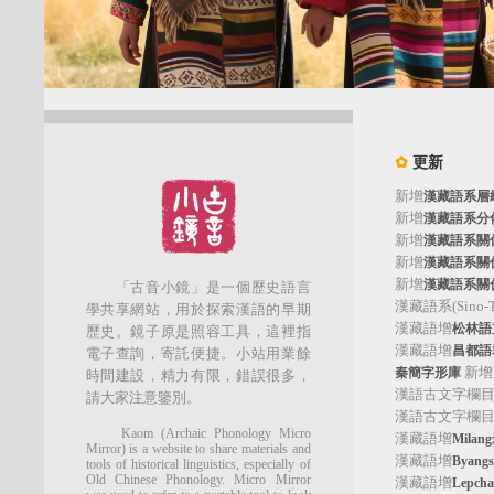
✿
更新
新增
漢藏語系層
新增
漢藏語系分
新增
漢藏語系關
新增
漢藏語系關
新增
漢藏語系關
「古音小鏡」是一個歷史語言
漢藏語系(Sino-Tib
學共享網站，用於探索漢語的早期
漢藏語增
松林語支(
歷史。鏡子原是照容工具，這裡指
漢藏語增
昌都語群
電子查詢，寄託便捷。小站用業餘
新增
秦簡字形庫
時間建設，精力有限，錯誤很多，
漢語古文字欄
請大家注意鑒別。
漢語古文字欄
Kaom (Archaic Phonology Micro
漢藏語增
Mila
Mirror) is a website to share materials and
漢藏語增
Byan
tools of historical linguistics, especially of
Old Chinese Phonology. Micro Mirror
漢藏語增
Lepc