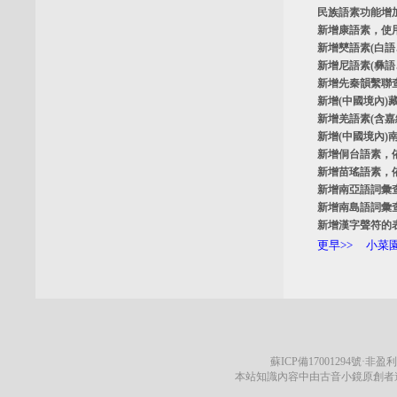
民族語素功能增
新增
康語素
，使
新增
僰語素
(白
新增
尼語素
(彝
新增
先秦韻繫聯
新增
(中國境內)
新增
羌語素
(含
新增
(中國境內)
新增
侗台語素
，
新增
苗瑤語素
，
新增
南亞語詞彙
新增
南島語詞彙
新增
漢字聲符的
更早>>
小菜園
蘇ICP備17001294號
·非盈利
本站知識內容中由古音小鏡原創者遵循