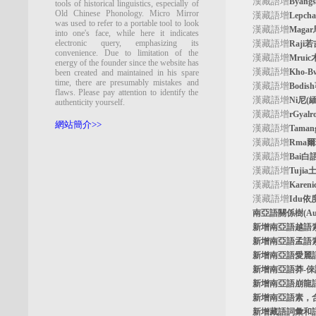
漢藏語增
Byan
tools of historical linguistics, especially of
Old Chinese Phonology. Micro Mirror
漢藏語增
Lepc
was used to refer to a portable tool to look
漢藏語增
Maga
into one's face, while here it indicates
electronic query, emphasizing its
漢藏語增
Raji
convenience. Due to limitation of the
漢藏語增
Mrui
energy of the founder since the website has
漢藏語增
Kho-
been created and maintained in his spare
time, there are presumably mistakes and
漢藏語增
Bodi
flaws. Please pay attention to identify the
漢藏語增
Ni尼(
authenticity yourself.
漢藏語增
rGyal
網站簡介>>
漢藏語增
Tama
漢藏語增
Rma
漢藏語增
Bai白
漢藏語增
Tuji
漢藏語增
Kare
漢藏語增
Idu依
南亞語關係樹
(A
新增南亞語
越語
新增南亞語
孟語
新增南亞語
愛麗
新增南亞語
莽-
新增南亞語
崩龍
新增
南亞語素
，
新增
藏語詞彙和