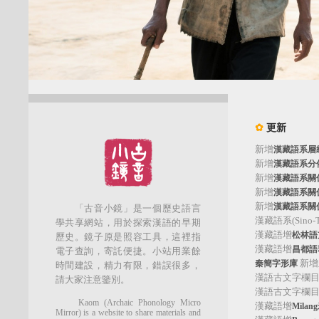
✿
更新
新增
漢藏語系層
新增
漢藏語系分
新增
漢藏語系關
新增
漢藏語系關
新增
漢藏語系關
「古音小鏡」是一個歷史語言
漢藏語系(Sino-Tib
學共享網站，用於探索漢語的早期
漢藏語增
松林語支(
歷史。鏡子原是照容工具，這裡指
漢藏語增
昌都語群
電子查詢，寄託便捷。小站用業餘
新增
秦簡字形庫
時間建設，精力有限，錯誤很多，
漢語古文字欄
請大家注意鑒別。
漢語古文字欄
Kaom (Archaic Phonology Micro
漢藏語增
Mila
Mirror) is a website to share materials and