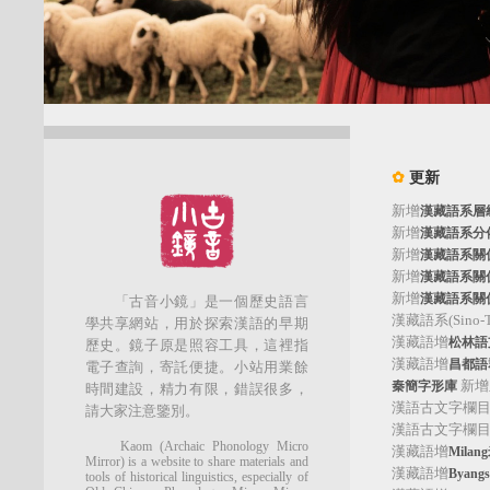
✿
更新
新增
漢藏語系層
新增
漢藏語系分
新增
漢藏語系關
新增
漢藏語系關
新增
漢藏語系關
「古音小鏡」是一個歷史語言
漢藏語系(Sino-Tib
學共享網站，用於探索漢語的早期
漢藏語增
松林語支(
歷史。鏡子原是照容工具，這裡指
漢藏語增
昌都語群
電子查詢，寄託便捷。小站用業餘
新增
秦簡字形庫
時間建設，精力有限，錯誤很多，
漢語古文字欄
請大家注意鑒別。
漢語古文字欄
Kaom (Archaic Phonology Micro
漢藏語增
Mila
Mirror) is a website to share materials and
漢藏語增
Byan
tools of historical linguistics, especially of