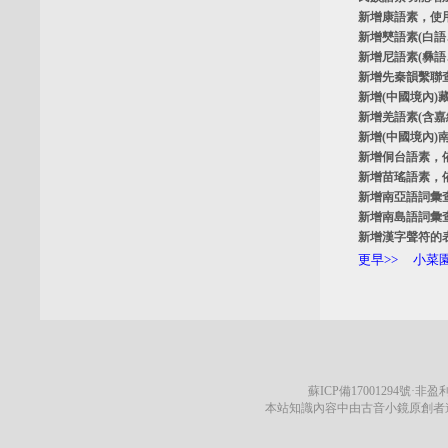
新增
康語素
，使
新增
僰語素
(白
新增
尼語素
(彝
新增
先秦韻繫聯
新增
(中國境內)
新增
羌語素
(含
新增
(中國境內)
新增
侗台語素
，
新增
苗瑤語素
，
新增
南亞語詞彙
新增
南島語詞彙
新增
漢字聲符的
更早>>
小菜園
蘇ICP備17001294號
·非盈利
本站知識內容中由古音小鏡原創者遵循