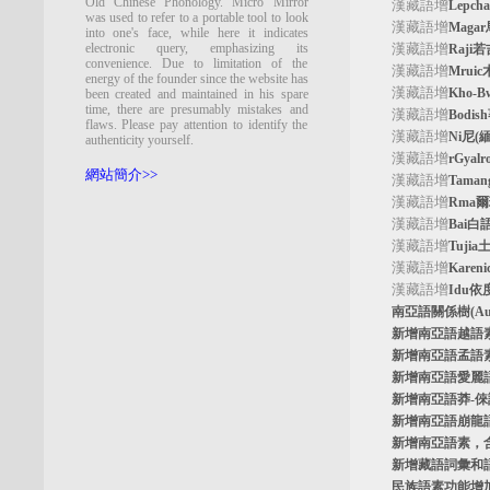
Old Chinese Phonology. Micro Mirror
漢藏語增
Lepc
was used to refer to a portable tool to look
漢藏語增
Maga
into one's face, while here it indicates
electronic query, emphasizing its
漢藏語增
Raji
convenience. Due to limitation of the
漢藏語增
Mrui
energy of the founder since the website has
漢藏語增
Kho-
been created and maintained in his spare
time, there are presumably mistakes and
漢藏語增
Bodi
flaws. Please pay attention to identify the
漢藏語增
Ni尼(
authenticity yourself.
漢藏語增
rGyal
網站簡介>>
漢藏語增
Tama
漢藏語增
Rma
漢藏語增
Bai白
漢藏語增
Tuji
漢藏語增
Kare
漢藏語增
Idu依
南亞語關係樹
(A
新增南亞語
越語
新增南亞語
孟語
新增南亞語
愛麗
新增南亞語
莽-
新增南亞語
崩龍
新增
南亞語素
，
新增
藏語詞彙和
民族語素功能增