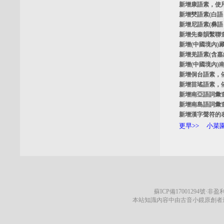
新增
康語素
，使
新增
僰語素
(白
新增
尼語素
(彝
新增
先秦韻繫聯
新增
(中國境內)
新增
羌語素
(含
新增
(中國境內)
新增
侗台語素
，
新增
苗瑤語素
，
新增
南亞語詞彙
新增
南島語詞彙
新增
漢字聲符的
更早>>
小菜園
蘇ICP備17001294號
·非盈利
本站知識內容中由古音小鏡原創者遵循