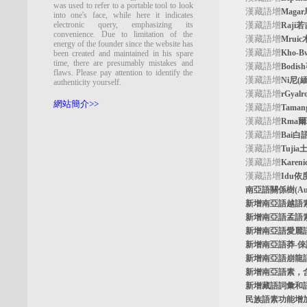
was used to refer to a portable tool to look
漢藏語增
Maga
into one's face, while here it indicates
electronic query, emphasizing its
漢藏語增
Raji
convenience. Due to limitation of the
漢藏語增
Mrui
energy of the founder since the website has
漢藏語增
Kho-
been created and maintained in his spare
time, there are presumably mistakes and
漢藏語增
Bodi
flaws. Please pay attention to identify the
漢藏語增
Ni尼(
authenticity yourself.
漢藏語增
rGyal
網站簡介>>
漢藏語增
Tama
漢藏語增
Rma
漢藏語增
Bai白
漢藏語增
Tuji
漢藏語增
Kare
漢藏語增
Idu依
南亞語關係樹
(A
新增南亞語
越語
新增南亞語
孟語
新增南亞語
愛麗
新增南亞語
莽-
新增南亞語
崩龍
新增
南亞語素
，
新增
藏語詞彙和
民族語素功能增