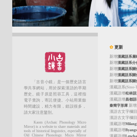
✿
更新
新增
漢藏語系層
新增
漢藏語系分
新增
漢藏語系關
新增
漢藏語系關
新增
漢藏語系關
「古音小鏡」是一個歷史語言
漢藏語系(Sino-Tib
學共享網站，用於探索漢語的早期
漢藏語增
松林語支(
歷史。鏡子原是照容工具，這裡指
漢藏語增
昌都語群
電子查詢，寄託便捷。小站用業餘
新增
秦簡字形庫
時間建設，精力有限，錯誤很多，
漢語古文字欄
請大家注意鑒別。
漢語古文字欄
Kaom (Archaic Phonology Micro
漢藏語增
Mila
Mirror) is a website to share materials and
漢藏語增
Byan
tools of historical linguistics, especially of
Old Chinese Phonology. Micro Mirror
漢藏語增
Lepc