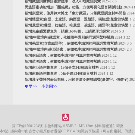
新增
藏語詞彙和語素對應庫
，收入43地藏語詞彙
2025-1-15
民族語素功能增加「關係網」功能、方便可視化語言關係比較
2024-1
新增
康語素
，使用鈴木博之「東方藏區」52筆藏語調查材料開發
2024
新增
僰語素
(白語、土家語、納西語、景頗語、獨龍語)兒童節快樂！
2
新增
尼語素
(彝語、拉祜語、哈尼語、基諾語、緬語等)兒童節快樂！
2
新增
先秦韻繫聯查詢
，韻腳16046個，以韻網形式探索
2024-5-3
新增
(中國境內)藏語素
，依據概率識別的同源詞繫聯幫助
2024-3-22
新增
羌語素
(含嘉絨語等)，依據概率識別的同源詞繫聯幫助
2024-3-5
新增
(中國境內)南亞語素
，依據概率識別的同源詞繫聯幫助
2024-2-3
新增
侗台語素
，依據概率識別的同源詞繫聯幫助
2024-1-12
新增
苗瑤語素
，依據概率識別的同源詞繫聯幫助
2024-1-12
新增
南亞語詞彙查詢
，13個分支343種語言材料
2024-1-12
新增
南島語詞彙查詢
，5個分區834種語言材料
2024-1-12
新增
漢字聲符的表音規律
，用於更廣泛解釋諧聲(形聲字、假借字)
202
更早>>
小菜園>>
蘇ICP備17001294號
·非盈利網站·0.5MB 2.1MB 13ms·材料冒犯通知即撤
本站知識內容中由古音小鏡原創者遵循CC BY 4.0知識共享協議（可自由複製、傳播