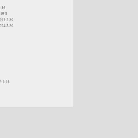
1-14
-10-8
024-5-30
024-5-30
4-1-11
）