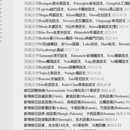
nd
漢藏語增
Byangsic碧央斯語支、Tshanglaic倉洛語支、Gongduk工瀆
of
or
漢藏語增
Lepcha絨巴語支、Karbic卡爾彼語支、Olekha黑山語支
202
ok
漢藏語增
Magar馬嘉語支、Kham戡語支、Dura杜拉語支
2025-8-19
es
s
漢藏語增
Raji若吉語支、Newaric尼瓦爾語支、Chepangic車邦語支
20
he
漢藏語增
Mruic木盧語支、Miji米濟語支、Hruso魯蘇語支[暫]
2025-8-
as
漢藏語增
Kho-Bwa舍度本語支、Dhimalish帝邁語支
2025-8-9
re
nd
漢藏語增
Bodish蕃(Tibetan藏語+Monpa狹義門巴語)
2025-8-6
he
漢藏語增
Ni尼(緬彝語、含Nosu諾蘇、Laho拉祜、Hani哈尼、Burmis
漢藏語增
rGyalrongic嘉絨
2025-7-16
漢藏語增
、
、
Tamangic塔芒語支
Kinnauric金瑙爾語支
Ersu爾蘇語支
漢藏語增
、
、
、
Rma爾瑪語支
Naic納語支
Naga那嘉語支
Sal薩爾語支
漢藏語增
、
Bai白語支
Kiranti基蘭蒂語支
2025-6-18
漢藏語增
、
Tujia土家語支
Nungic儂語支
2025-6-18
漢藏語增
、
Karenic克倫語支
Tani塔尼語支
2025-6-10
漢藏語增
Idu依度語支
、
Kuki-Chin庫基欽語支
2025-6-10
南亞語關係樹
(Austroasiatic Tree)增加至271筆語言
2025-4-25
新增南亞語
越語素
(Vietic)、
蒙達語素
(Mundaic)、
尼科語素
(Nicobaric
新增南亞語
孟語素
(Monic)、
高棉語素
(Khmeric)、
比爾語素
(Pearic)
20
新增南亞語
愛麗語素
(Aslian)、
卡都語素
(Katuic)、
巴那語素
(Bahnaric
新增南亞語
莽-倈語素
(Mangic-Pakanic)、
卡西語素
(Khasian)
2025-3-1
新增南亞語
崩龍語素
(Palaungic)、
克木語素
(Khmuic)
2025-3-3
新增
南亞語素
，含全部14分支、492筆材料、36萬詞彙
2025-2-15