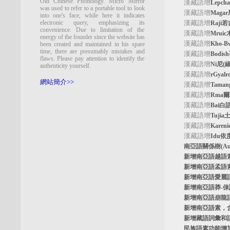
Old Chinese Phonology. Micro Mirror
漢藏語增
Lepc
was used to refer to a portable tool to look
漢藏語增
Maga
into one's face, while here it indicates
electronic query, emphasizing its
漢藏語增
Raji
convenience. Due to limitation of the
漢藏語增
Mrui
energy of the founder since the website has
漢藏語增
Kho-
been created and maintained in his spare
time, there are presumably mistakes and
漢藏語增
Bodi
flaws. Please pay attention to identify the
漢藏語增
Ni尼(
authenticity yourself.
漢藏語增
rGyal
網站簡介>>
漢藏語增
Tama
漢藏語增
Rma
漢藏語增
Bai白
漢藏語增
Tuji
漢藏語增
Kare
漢藏語增
Idu依
南亞語關係樹
(A
新增南亞語
越語
新增南亞語
孟語
新增南亞語
愛麗
新增南亞語
莽-
新增南亞語
崩龍
新增
南亞語素
，
新增
藏語詞彙和
民族語素功能增