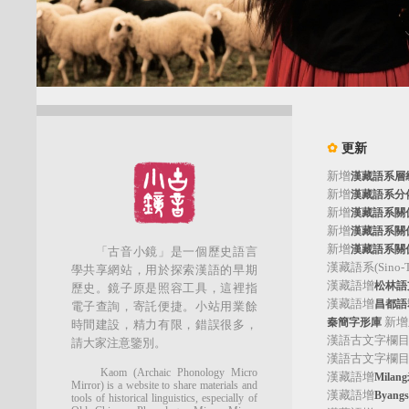
✿
更新
新增
漢藏語系層
新增
漢藏語系分
新增
漢藏語系關
新增
漢藏語系關
新增
漢藏語系關
「古音小鏡」是一個歷史語言
漢藏語系(Sino-Tib
學共享網站，用於探索漢語的早期
漢藏語增
松林語支(
歷史。鏡子原是照容工具，這裡指
漢藏語增
昌都語群
電子查詢，寄託便捷。小站用業餘
新增
秦簡字形庫
時間建設，精力有限，錯誤很多，
漢語古文字欄
請大家注意鑒別。
漢語古文字欄
Kaom (Archaic Phonology Micro
漢藏語增
Mila
Mirror) is a website to share materials and
漢藏語增
Byan
tools of historical linguistics, especially of