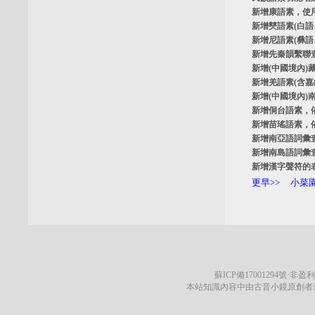
新增
康語素
，使
新增
僰語素
(白
新增
尼語素
(彝
新增
先秦韻繫聯
新增
(中國境內)
新增
羌語素
(含
新增
(中國境內)
新增
侗台語素
，
新增
苗瑤語素
，
新增
南亞語詞彙
新增
南島語詞彙
新增
漢字聲符的
更早>>
小菜園
蘇ICP備17001294號
·非盈利
本站知識內容中由古音小鏡原創者遵循