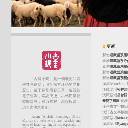
✿
更新
新增
漢藏語系層
新增
漢藏語系分
新增
漢藏語系關
新增
漢藏語系關
新增
漢藏語系關
「古音小鏡」是一個歷史語言
漢藏語系(Sino-Tib
學共享網站，用於探索漢語的早期
漢藏語增
松林語支(
歷史。鏡子原是照容工具，這裡指
漢藏語增
昌都語群
電子查詢，寄託便捷。小站用業餘
新增
秦簡字形庫
時間建設，精力有限，錯誤很多，
漢語古文字欄
請大家注意鑒別。
漢語古文字欄
Kaom (Archaic Phonology Micro
漢藏語增
Mila
Mirror) is a website to share materials and
漢藏語增
Byan
tools of historical linguistics, especially of