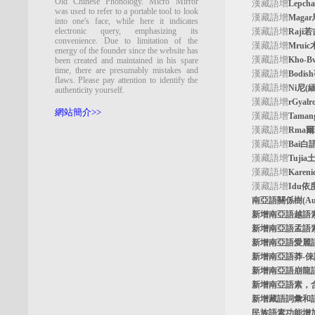
Old Chinese Phonology. Micro Mirror
漢藏語增
Lepc
was used to refer to a portable tool to look
漢藏語增
Maga
into one's face, while here it indicates
electronic query, emphasizing its
漢藏語增
Raji
convenience. Due to limitation of the
漢藏語增
Mrui
energy of the founder since the website has
漢藏語增
Kho-
been created and maintained in his spare
time, there are presumably mistakes and
漢藏語增
Bodi
flaws. Please pay attention to identify the
漢藏語增
Ni尼(
authenticity yourself.
漢藏語增
rGyal
網站簡介>>
漢藏語增
Tama
漢藏語增
Rma
漢藏語增
Bai白
漢藏語增
Tuji
漢藏語增
Kare
漢藏語增
Idu依
南亞語關係樹
(A
新增南亞語
越語
新增南亞語
孟語
新增南亞語
愛麗
新增南亞語
莽-
新增南亞語
崩龍
新增
南亞語素
，
新增
藏語詞彙和
民族語素功能增