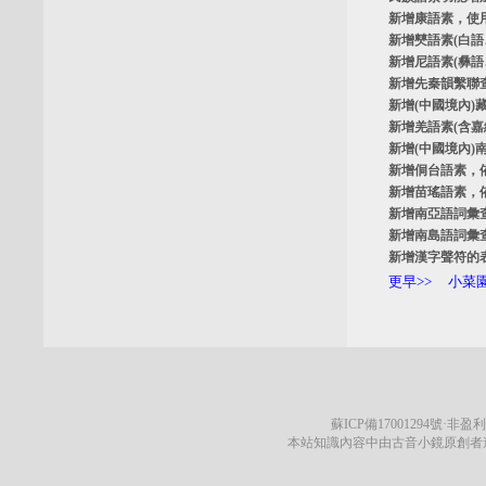
新增
康語素
，使
新增
僰語素
(白
新增
尼語素
(彝
新增
先秦韻繫聯
新增
(中國境內)
新增
羌語素
(含
新增
(中國境內)
新增
侗台語素
，
新增
苗瑤語素
，
新增
南亞語詞彙
新增
南島語詞彙
新增
漢字聲符的
更早>>
小菜園
蘇ICP備17001294號
·非盈利
本站知識內容中由古音小鏡原創者遵循