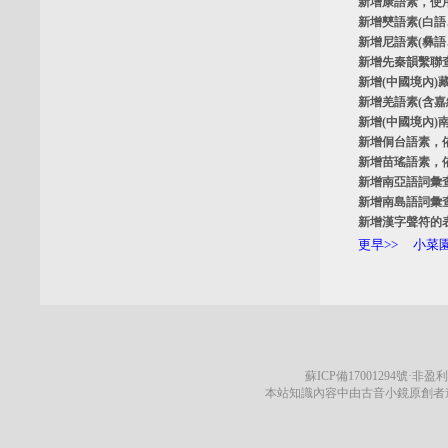
新增
康語素
，使
新增
僰語素
(白
新增
尼語素
(彝
新增
先秦韻繫聯
新增
(中國境內)
新增
羌語素
(含
新增
(中國境內)
新增
侗台語素
，
新增
苗瑤語素
，
新增
南亞語詞彙
新增
南島語詞彙
新增
漢字聲符的
更早>>
小菜園
蘇ICP備17001294號
·非盈利
本站知識內容中由古音小鏡原創者遵循