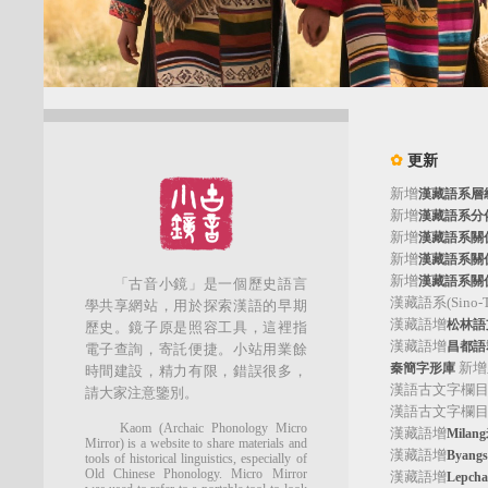
✿
更新
新增
漢藏語系層
新增
漢藏語系分
新增
漢藏語系關
新增
漢藏語系關
新增
漢藏語系關
「古音小鏡」是一個歷史語言
漢藏語系(Sino-Tib
學共享網站，用於探索漢語的早期
漢藏語增
松林語支(
歷史。鏡子原是照容工具，這裡指
漢藏語增
昌都語群
電子查詢，寄託便捷。小站用業餘
新增
秦簡字形庫
時間建設，精力有限，錯誤很多，
漢語古文字欄
請大家注意鑒別。
漢語古文字欄
Kaom (Archaic Phonology Micro
漢藏語增
Mila
Mirror) is a website to share materials and
漢藏語增
Byan
tools of historical linguistics, especially of
Old Chinese Phonology. Micro Mirror
漢藏語增
Lepc