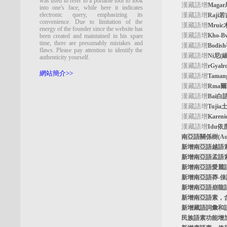
was used to refer to a portable tool to look
漢藏語增
Maga
into one's face, while here it indicates
electronic query, emphasizing its
漢藏語增
Raji
convenience. Due to limitation of the
漢藏語增
Mrui
energy of the founder since the website has
漢藏語增
Kho-
been created and maintained in his spare
time, there are presumably mistakes and
漢藏語增
Bodi
flaws. Please pay attention to identify the
漢藏語增
Ni尼(
authenticity yourself.
漢藏語增
rGyal
網站簡介>>
漢藏語增
Tama
漢藏語增
Rma
漢藏語增
Bai白
漢藏語增
Tuji
漢藏語增
Kare
漢藏語增
Idu依
南亞語關係樹
(A
新增南亞語
越語
新增南亞語
孟語
新增南亞語
愛麗
新增南亞語
莽-
新增南亞語
崩龍
新增
南亞語素
，
新增
藏語詞彙和
民族語素功能增