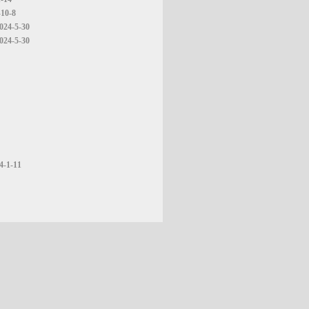
-10-8
024-5-30
024-5-30
4-1-11
）