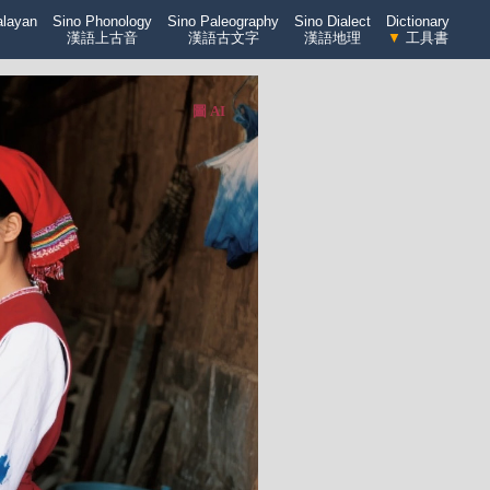
alayan
Sino Phonology
Sino Paleography
Sino Dialect
Dictionary
漢語上古音
漢語古文字
漢語地理
▼
工具書
圖 AI