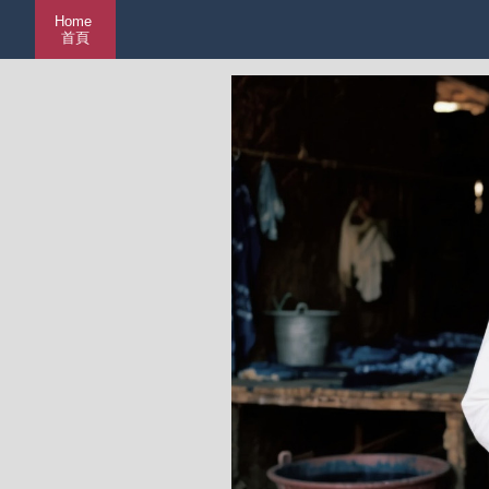
Home
首頁