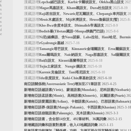
or
漢藏語增
Lepcha絨巴語支、Karbic卡爾彼語支、Olekha黑山語支
202
ok
漢藏語增
Magar馬嘉語支、Kham戡語支、Dura杜拉語支
2025-8-19
es
s
漢藏語增
Raji若吉語支、Newaric尼瓦爾語支、Chepangic車邦語支
20
he
漢藏語增
Mruic木盧語支、Miji米濟語支、Hruso魯蘇語支[暫]
2025-8-
as
漢藏語增
Kho-Bwa舍度本語支、Dhimalish帝邁語支
2025-8-9
re
nd
漢藏語增
Bodish蕃(Tibetan藏語+Monpa狹義門巴語)
2025-8-6
he
漢藏語增
Ni尼(緬彝語、含Nosu諾蘇、Laho拉祜、Hani哈尼、Burmis
漢藏語增
rGyalrongic嘉絨
2025-7-16
漢藏語增
、
、
Tamangic塔芒語支
Kinnauric金瑙爾語支
Ersu爾蘇語支
漢藏語增
、
、
、
Rma爾瑪語支
Naic納語支
Naga那嘉語支
Sal薩爾語支
漢藏語增
、
Bai白語支
Kiranti基蘭蒂語支
2025-6-18
漢藏語增
、
Tujia土家語支
Nungic儂語支
2025-6-18
漢藏語增
、
Karenic克倫語支
Tani塔尼語支
2025-6-10
漢藏語增
Idu依度語支
、
Kuki-Chin庫基欽語支
2025-6-10
南亞語關係樹
(Austroasiatic Tree)增加至271筆語言
2025-4-25
新增南亞語
越語素
(Vietic)、
蒙達語素
(Mundaic)、
尼科語素
(Nicobaric
新增南亞語
孟語素
(Monic)、
高棉語素
(Khmeric)、
比爾語素
(Pearic)
20
新增南亞語
愛麗語素
(Aslian)、
卡都語素
(Katuic)、
巴那語素
(Bahnaric
新增南亞語
莽-倈語素
(Mangic-Pakanic)、
卡西語素
(Khasian)
2025-3-1
新增南亞語
崩龍語素
(Palaungic)、
克木語素
(Khmuic)
2025-3-3
新增
南亞語素
，含全部14分支、492筆材料、36萬詞彙
2025-2-15
新增
藏語詞彙和語素對應庫
，收入43地藏語詞彙
2025-1-15
民族語素功能增加「關係網」功能、方便可視化語言關係比較
2024-1