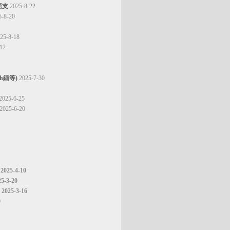
語支
2025-8-22
5-8-20
25-8-18
12
h緬等)
2025-7-30
2025-6-25
2025-6-20
)
2025-4-10
25-3-20
)
2025-3-16
0