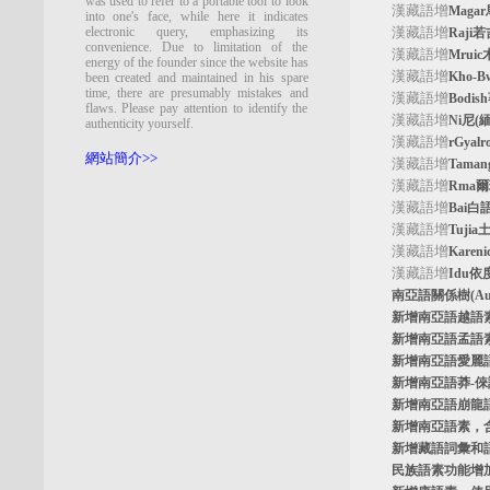
was used to refer to a portable tool to look
漢藏語增
Maga
into one's face, while here it indicates
electronic query, emphasizing its
漢藏語增
Raji
convenience. Due to limitation of the
漢藏語增
Mrui
energy of the founder since the website has
漢藏語增
Kho-
been created and maintained in his spare
time, there are presumably mistakes and
漢藏語增
Bodi
flaws. Please pay attention to identify the
漢藏語增
Ni尼(
authenticity yourself.
漢藏語增
rGyal
網站簡介>>
漢藏語增
Tama
漢藏語增
Rma
漢藏語增
Bai白
漢藏語增
Tuji
漢藏語增
Kare
漢藏語增
Idu依
南亞語關係樹
(A
新增南亞語
越語
新增南亞語
孟語
新增南亞語
愛麗
新增南亞語
莽-
新增南亞語
崩龍
新增
南亞語素
，
新增
藏語詞彙和
民族語素功能增