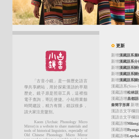
✿
更新
新增
漢藏語系層
新增
漢藏語系分
新增
漢藏語系關
新增
漢藏語系關
新增
漢藏語系關
「古音小鏡」是一個歷史語言
漢藏語系(Sino-Tib
學共享網站，用於探索漢語的早期
漢藏語增
松林語支(
歷史。鏡子原是照容工具，這裡指
漢藏語增
昌都語群
電子查詢，寄託便捷。小站用業餘
新增
秦簡字形庫
時間建設，精力有限，錯誤很多，
漢語古文字欄
請大家注意鑒別。
漢語古文字欄
Kaom (Archaic Phonology Micro
漢藏語增
Mila
Mirror) is a website to share materials and
漢藏語增
Byan
tools of historical linguistics, especially of
Old Chinese Phonology. Micro Mirror
漢藏語增
Lepc