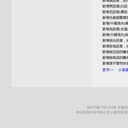
新增
康語素
，使
新增
僰語素
(白
新增
尼語素
(彝
新增
先秦韻繫聯
新增
(中國境內)
新增
羌語素
(含
新增
(中國境內)
新增
侗台語素
，
新增
苗瑤語素
，
新增
南亞語詞彙
新增
南島語詞彙
新增
漢字聲符的
更早>>
小菜園
蘇ICP備17001294號
·非盈利
本站知識內容中由古音小鏡原創者遵循