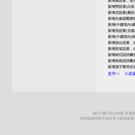
新增
康語素
，使
新增
僰語素
(白
新增
尼語素
(彝
新增
先秦韻繫聯
新增
(中國境內)
新增
羌語素
(含
新增
(中國境內)
新增
侗台語素
，
新增
苗瑤語素
，
新增
南亞語詞彙
新增
南島語詞彙
新增
漢字聲符的
更早>>
小菜園
蘇ICP備17001294號
·非盈利
本站知識內容中由古音小鏡原創者遵循