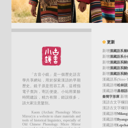
✿
更新
新增
漢藏語系層
新增
漢藏語系分
新增
漢藏語系關
新增
漢藏語系關
新增
漢藏語系關
「古音小鏡」是一個歷史語言
漢藏語系(Sino-Tib
學共享網站，用於探索漢語的早期
漢藏語增
松林語支(
歷史。鏡子原是照容工具，這裡指
漢藏語增
昌都語群
電子查詢，寄託便捷。小站用業餘
新增
秦簡字形庫
時間建設，精力有限，錯誤很多，
漢語古文字欄
請大家注意鑒別。
漢語古文字欄
Kaom (Archaic Phonology Micro
漢藏語增
Mila
Mirror) is a website to share materials and
漢藏語增
Byan
tools of historical linguistics, especially of
Old Chinese Phonology. Micro Mirror
漢藏語增
Lepc