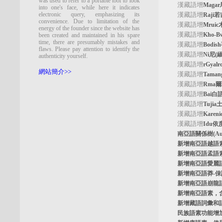
was used to refer to a portable tool to look
漢藏語增
Maga
into one's face, while here it indicates
electronic query, emphasizing its
漢藏語增
Raji
convenience. Due to limitation of the
漢藏語增
Mrui
energy of the founder since the website has
漢藏語增
Kho-
been created and maintained in his spare
time, there are presumably mistakes and
漢藏語增
Bodi
flaws. Please pay attention to identify the
漢藏語增
Ni尼(
authenticity yourself.
漢藏語增
rGyal
網站簡介>>
漢藏語增
Tama
漢藏語增
Rma
漢藏語增
Bai白
漢藏語增
Tuji
漢藏語增
Kare
漢藏語增
Idu依
南亞語關係樹
(A
新增南亞語
越語
新增南亞語
孟語
新增南亞語
愛麗
新增南亞語
莽-
新增南亞語
崩龍
新增
南亞語素
，
新增
藏語詞彙和
民族語素功能增