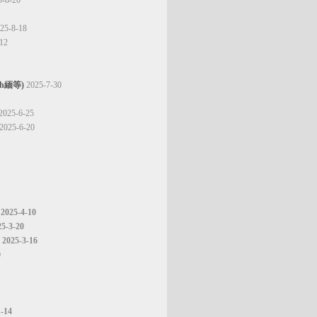
5-8-20
25-8-18
12
h緬等)
2025-7-30
2025-6-25
2025-6-20
)
2025-4-10
25-3-20
)
2025-3-16
0
1-14