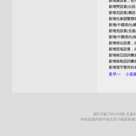
新增
康語素
，使
新增
僰語素
(白
新增
尼語素
(彝
新增
先秦韻繫聯
新增
(中國境內)
新增
羌語素
(含
新增
(中國境內)
新增
侗台語素
，
新增
苗瑤語素
，
新增
南亞語詞彙
新增
南島語詞彙
新增
漢字聲符的
更早>>
小菜園
蘇ICP備17001294號
·非盈利
本站知識內容中由古音小鏡原創者遵循