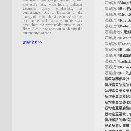
was used to refer to a portable tool to look
漢藏語增
Maga
into one's face, while here it indicates
electronic query, emphasizing its
漢藏語增
Raji
convenience. Due to limitation of the
漢藏語增
Mrui
energy of the founder since the website has
漢藏語增
Kho-
been created and maintained in his spare
time, there are presumably mistakes and
漢藏語增
Bodi
flaws. Please pay attention to identify the
漢藏語增
Ni尼(
authenticity yourself.
漢藏語增
rGyal
網站簡介>>
漢藏語增
Tama
漢藏語增
Rma
漢藏語增
Bai白
漢藏語增
Tuji
漢藏語增
Kare
漢藏語增
Idu依
南亞語關係樹
(A
新增南亞語
越語
新增南亞語
孟語
新增南亞語
愛麗
新增南亞語
莽-
新增南亞語
崩龍
新增
南亞語素
，
新增
藏語詞彙和
民族語素功能增