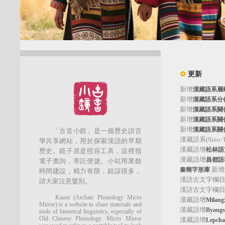
✿
更新
新增
漢藏語系層
新增
漢藏語系分
新增
漢藏語系關
新增
漢藏語系關
新增
漢藏語系關
「古音小鏡」是一個歷史語言
漢藏語系(Sino-Tib
學共享網站，用於探索漢語的早期
漢藏語增
松林語支(
歷史。鏡子原是照容工具，這裡指
漢藏語增
昌都語群
電子查詢，寄託便捷。小站用業餘
新增
秦簡字形庫
時間建設，精力有限，錯誤很多，
漢語古文字欄
請大家注意鑒別。
漢語古文字欄
Kaom (Archaic Phonology Micro
漢藏語增
Mila
Mirror) is a website to share materials and
漢藏語增
Byan
tools of historical linguistics, especially of
Old Chinese Phonology. Micro Mirror
漢藏語增
Lepc