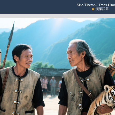
Sino-Tibetan / Trans-Him
✿
漢藏語系