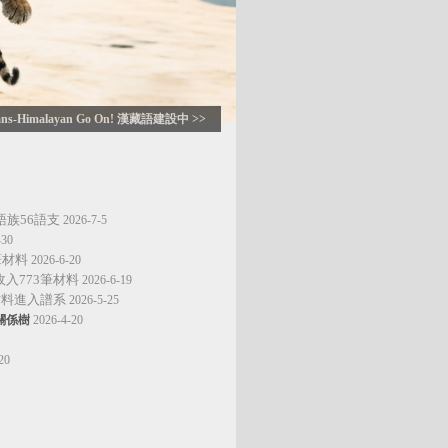
Trans-Himalayan Go On! 漢藏語建設中 >>
)為16語族56語支
2026-7-5
-30
73筆材料
2026-6-20
ship)收入773筆材料
2026-6-19
036筆材料進入譜系
2026-5-25
關係樹
2026-4-20
20