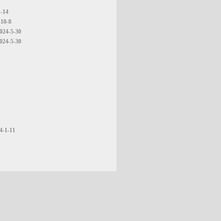
1-14
-10-8
024-5-30
024-5-30
4-1-11
）