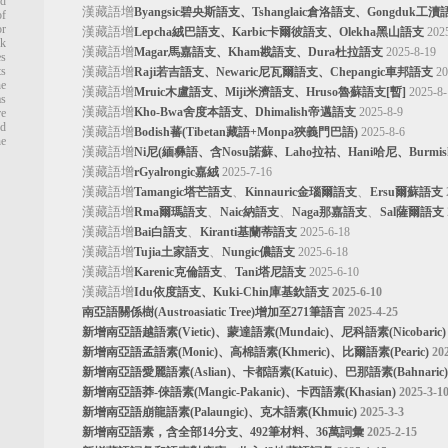
nd
漢藏語增
Byangsic碧央斯語支、Tshanglaic倉洛語支、Gongduk工瀆
of
or
漢藏語增
Lepcha絨巴語支、Karbic卡爾彼語支、Olekha黑山語支
202
ok
漢藏語增
Magar馬嘉語支、Kham戡語支、Dura杜拉語支
2025-8-19
es
s
漢藏語增
Raji若吉語支、Newaric尼瓦爾語支、Chepangic車邦語支
20
he
漢藏語增
Mruic木盧語支、Miji米濟語支、Hruso魯蘇語支[暫]
2025-8-
as
漢藏語增
Kho-Bwa舍度本語支、Dhimalish帝邁語支
2025-8-9
re
nd
漢藏語增
Bodish蕃(Tibetan藏語+Monpa狹義門巴語)
2025-8-6
he
漢藏語增
Ni尼(緬彝語、含Nosu諾蘇、Laho拉祜、Hani哈尼、Burmis
漢藏語增
rGyalrongic嘉絨
2025-7-16
漢藏語增
、
、
Tamangic塔芒語支
Kinnauric金瑙爾語支
Ersu爾蘇語支
漢藏語增
、
、
、
Rma爾瑪語支
Naic納語支
Naga那嘉語支
Sal薩爾語支
漢藏語增
、
Bai白語支
Kiranti基蘭蒂語支
2025-6-18
漢藏語增
、
Tujia土家語支
Nungic儂語支
2025-6-18
漢藏語增
、
Karenic克倫語支
Tani塔尼語支
2025-6-10
漢藏語增
Idu依度語支
、
Kuki-Chin庫基欽語支
2025-6-10
南亞語關係樹
(Austroasiatic Tree)增加至271筆語言
2025-4-25
新增南亞語
越語素
(Vietic)、
蒙達語素
(Mundaic)、
尼科語素
(Nicobaric
新增南亞語
孟語素
(Monic)、
高棉語素
(Khmeric)、
比爾語素
(Pearic)
20
新增南亞語
愛麗語素
(Aslian)、
卡都語素
(Katuic)、
巴那語素
(Bahnaric
新增南亞語
莽-倈語素
(Mangic-Pakanic)、
卡西語素
(Khasian)
2025-3-1
新增南亞語
崩龍語素
(Palaungic)、
克木語素
(Khmuic)
2025-3-3
新增
南亞語素
，含全部14分支、492筆材料、36萬詞彙
2025-2-15