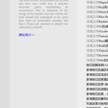
was used to refer to a portable tool to look
漢藏語增
Maga
into one's face, while here it indicates
electronic query, emphasizing its
漢藏語增
Raji
convenience. Due to limitation of the
漢藏語增
Mrui
energy of the founder since the website has
漢藏語增
Kho-
been created and maintained in his spare
time, there are presumably mistakes and
漢藏語增
Bodi
flaws. Please pay attention to identify the
漢藏語增
Ni尼(
authenticity yourself.
漢藏語增
rGyal
網站簡介>>
漢藏語增
Tama
漢藏語增
Rma
漢藏語增
Bai白
漢藏語增
Tuji
漢藏語增
Kare
漢藏語增
Idu依
南亞語關係樹
(A
新增南亞語
越語
新增南亞語
孟語
新增南亞語
愛麗
新增南亞語
莽-
新增南亞語
崩龍
新增
南亞語素
，
新增
藏語詞彙和
民族語素功能增