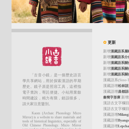
✿
更新
新增
漢藏語系層
新增
漢藏語系分
新增
漢藏語系關
新增
漢藏語系關
新增
漢藏語系關
「古音小鏡」是一個歷史語言
漢藏語系(Sino-Tib
學共享網站，用於探索漢語的早期
漢藏語增
松林語支(
歷史。鏡子原是照容工具，這裡指
漢藏語增
昌都語群
電子查詢，寄託便捷。小站用業餘
新增
秦簡字形庫
時間建設，精力有限，錯誤很多，
漢語古文字欄
請大家注意鑒別。
漢語古文字欄
Kaom (Archaic Phonology Micro
漢藏語增
Mila
Mirror) is a website to share materials and
漢藏語增
Byan
tools of historical linguistics, especially of
Old Chinese Phonology. Micro Mirror
漢藏語增
Lepc