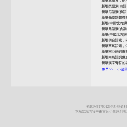
新增
康語素
，使
新增
僰語素
(白
新增
尼語素
(彝
新增
先秦韻繫聯
新增
(中國境內)
新增
羌語素
(含
新增
(中國境內)
新增
侗台語素
，
新增
苗瑤語素
，
新增
南亞語詞彙
新增
南島語詞彙
新增
漢字聲符的
更早>>
小菜園
蘇ICP備17001294號
·非盈利
本站知識內容中由古音小鏡原創者遵循