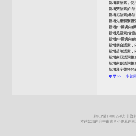
新增
康語素
，使
新增
僰語素
(白
新增
尼語素
(彝
新增
先秦韻繫聯
新增
(中國境內)
新增
羌語素
(含
新增
(中國境內)
新增
侗台語素
，
新增
苗瑤語素
，
新增
南亞語詞彙
新增
南島語詞彙
新增
漢字聲符的
更早>>
小菜園
蘇ICP備17001294號
·非盈利
本站知識內容中由古音小鏡原創者遵循