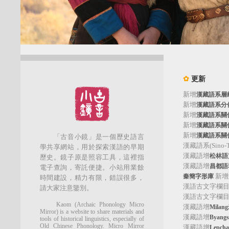
✿
更新
新增
漢藏語系層
新增
漢藏語系分
新增
漢藏語系關
新增
漢藏語系關
新增
漢藏語系關
「古音小鏡」是一個歷史語言
漢藏語系(Sino-Tib
學共享網站，用於探索漢語的早期
漢藏語增
松林語支(
歷史。鏡子原是照容工具，這裡指
漢藏語增
昌都語群
電子查詢，寄託便捷。小站用業餘
新增
秦簡字形庫
時間建設，精力有限，錯誤很多，
漢語古文字欄
請大家注意鑒別。
漢語古文字欄
Kaom (Archaic Phonology Micro
漢藏語增
Mila
Mirror) is a website to share materials and
漢藏語增
Byan
tools of historical linguistics, especially of
Old Chinese Phonology. Micro Mirror
漢藏語增
Lepc