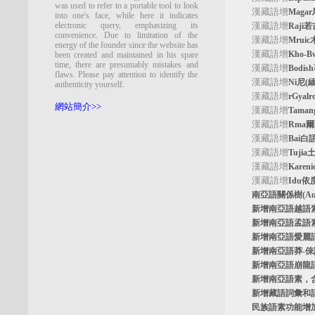
was used to refer to a portable tool to look
漢藏語增
Maga
into one's face, while here it indicates
electronic query, emphasizing its
漢藏語增
Raji
convenience. Due to limitation of the
漢藏語增
Mrui
energy of the founder since the website has
漢藏語增
Kho-
been created and maintained in his spare
time, there are presumably mistakes and
漢藏語增
Bodi
flaws. Please pay attention to identify the
漢藏語增
Ni尼(
authenticity yourself.
漢藏語增
rGyal
網站簡介>>
漢藏語增
Tama
漢藏語增
Rma
漢藏語增
Bai白
漢藏語增
Tuji
漢藏語增
Kare
漢藏語增
Idu依
南亞語關係樹
(A
新增南亞語
越語
新增南亞語
孟語
新增南亞語
愛麗
新增南亞語
莽-
新增南亞語
崩龍
新增
南亞語素
，
新增
藏語詞彙和
民族語素功能增