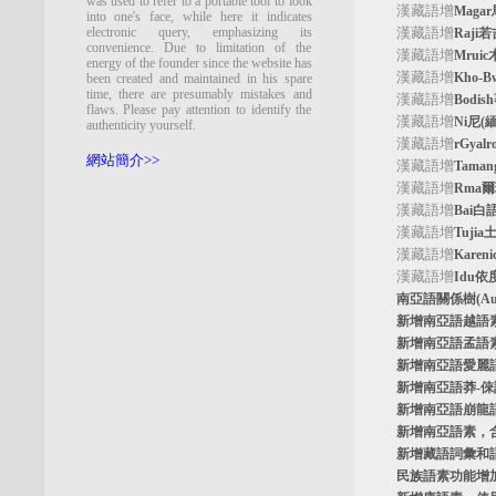
was used to refer to a portable tool to look
漢藏語增
Maga
into one's face, while here it indicates
electronic query, emphasizing its
漢藏語增
Raji
convenience. Due to limitation of the
漢藏語增
Mrui
energy of the founder since the website has
漢藏語增
Kho-
been created and maintained in his spare
time, there are presumably mistakes and
漢藏語增
Bodi
flaws. Please pay attention to identify the
漢藏語增
Ni尼(
authenticity yourself.
漢藏語增
rGyal
網站簡介>>
漢藏語增
Tama
漢藏語增
Rma
漢藏語增
Bai白
漢藏語增
Tuji
漢藏語增
Kare
漢藏語增
Idu依
南亞語關係樹
(A
新增南亞語
越語
新增南亞語
孟語
新增南亞語
愛麗
新增南亞語
莽-
新增南亞語
崩龍
新增
南亞語素
，
新增
藏語詞彙和
民族語素功能增