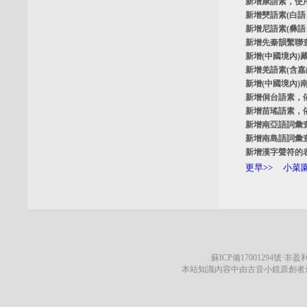
新增
康語素
，使
新增
僰語素
(白
新增
尼語素
(彝
新增
先秦韻繫聯
新增
(中國境內)
新增
羌語素
(含
新增
(中國境內)
新增
侗台語素
，
新增
苗瑤語素
，
新增
南亞語詞彙
新增
南島語詞彙
新增
漢字聲符的
更早>>
小菜園
蘇ICP備17001294號
·非盈利
本站知識內容中由古音小鏡原創者遵循