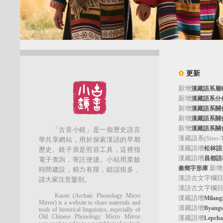
✿
更新
新增
漢藏語系層
新增
漢藏語系分
新增
漢藏語系關
新增
漢藏語系關
新增
漢藏語系關
「古音小鏡」是一個歷史語言
漢藏語系(Sino-Tib
學共享網站，用於探索漢語的早期
漢藏語增
松林語支(
歷史。鏡子原是照容工具，這裡指
漢藏語增
昌都語群
電子查詢，寄託便捷。小站用業餘
新增
秦簡字形庫
時間建設，精力有限，錯誤很多，
漢語古文字欄
請大家注意鑒別。
漢語古文字欄
Kaom (Archaic Phonology Micro
漢藏語增
Mila
Mirror) is a website to share materials and
漢藏語增
Byan
tools of historical linguistics, especially of
Old Chinese Phonology. Micro Mirror
漢藏語增
Lepc