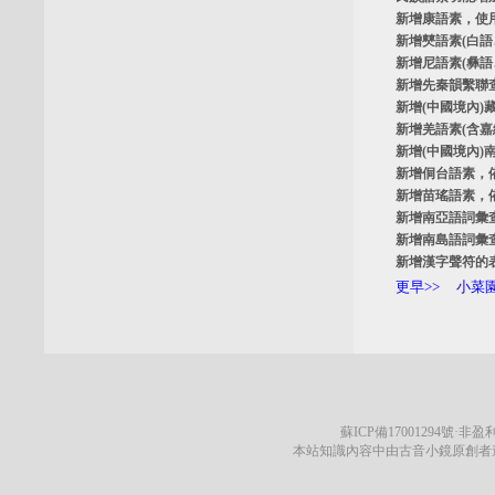
新增
康語素
，使
新增
僰語素
(白
新增
尼語素
(彝
新增
先秦韻繫聯
新增
(中國境內)
新增
羌語素
(含
新增
(中國境內)
新增
侗台語素
，
新增
苗瑤語素
，
新增
南亞語詞彙
新增
南島語詞彙
新增
漢字聲符的
更早>>
小菜園
蘇ICP備17001294號
·非盈利
本站知識內容中由古音小鏡原創者遵循