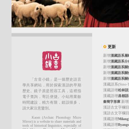
✿
更新
新增
漢藏語系層
新增
漢藏語系分
新增
漢藏語系關
新增
漢藏語系關
新增
漢藏語系關
「古音小鏡」是一個歷史語言
漢藏語系(Sino-Tib
學共享網站，用於探索漢語的早期
漢藏語增
松林語支(
歷史。鏡子原是照容工具，這裡指
漢藏語增
昌都語群
電子查詢，寄託便捷。小站用業餘
新增
秦簡字形庫
時間建設，精力有限，錯誤很多，
漢語古文字欄
請大家注意鑒別。
漢語古文字欄
Kaom (Archaic Phonology Micro
漢藏語增
Mila
Mirror) is a website to share materials and
漢藏語增
Byan
tools of historical linguistics, especially of