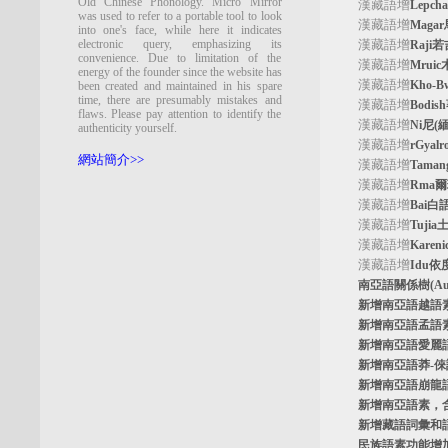
Old Chinese Phonology. Micro Mirror
漢藏語增
Lepc
was used to refer to a portable tool to look
漢藏語增
Maga
into one's face, while here it indicates
electronic query, emphasizing its
漢藏語增
Raji
convenience. Due to limitation of the
漢藏語增
Mrui
energy of the founder since the website has
漢藏語增
Kho-
been created and maintained in his spare
time, there are presumably mistakes and
漢藏語增
Bodi
flaws. Please pay attention to identify the
漢藏語增
Ni尼(
authenticity yourself.
漢藏語增
rGyal
網站簡介>>
漢藏語增
Tama
漢藏語增
Rma
漢藏語增
Bai白
漢藏語增
Tuji
漢藏語增
Kare
漢藏語增
Idu依
南亞語關係樹
(A
新增南亞語
越語
新增南亞語
孟語
新增南亞語
愛麗
新增南亞語
莽-
新增南亞語
崩龍
新增
南亞語素
，
新增
藏語詞彙和
民族語素功能增