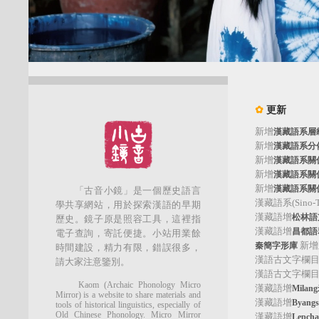
✿
更新
新增
漢藏語系層
新增
漢藏語系分
新增
漢藏語系關
新增
漢藏語系關
新增
漢藏語系關
「古音小鏡」是一個歷史語言
漢藏語系(Sino-Tib
學共享網站，用於探索漢語的早期
漢藏語增
松林語支(
歷史。鏡子原是照容工具，這裡指
漢藏語增
昌都語群
電子查詢，寄託便捷。小站用業餘
新增
秦簡字形庫
時間建設，精力有限，錯誤很多，
漢語古文字欄
請大家注意鑒別。
漢語古文字欄
Kaom (Archaic Phonology Micro
漢藏語增
Mila
Mirror) is a website to share materials and
漢藏語增
Byan
tools of historical linguistics, especially of
Old Chinese Phonology. Micro Mirror
漢藏語增
Lepc