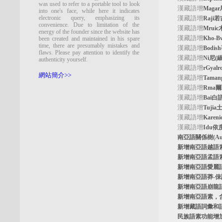
was used to refer to a portable tool to look
漢藏語增
Maga
into one's face, while here it indicates
electronic query, emphasizing its
漢藏語增
Raji
convenience. Due to limitation of the
漢藏語增
Mrui
energy of the founder since the website has
漢藏語增
Kho-
been created and maintained in his spare
time, there are presumably mistakes and
漢藏語增
Bodi
flaws. Please pay attention to identify the
漢藏語增
Ni尼(
authenticity yourself.
漢藏語增
rGyal
網站簡介>>
漢藏語增
Tama
漢藏語增
Rma
漢藏語增
Bai白
漢藏語增
Tuji
漢藏語增
Kare
漢藏語增
Idu依
南亞語關係樹
(A
新增南亞語
越語
新增南亞語
孟語
新增南亞語
愛麗
新增南亞語
莽-
新增南亞語
崩龍
新增
南亞語素
，
新增
藏語詞彙和
民族語素功能增