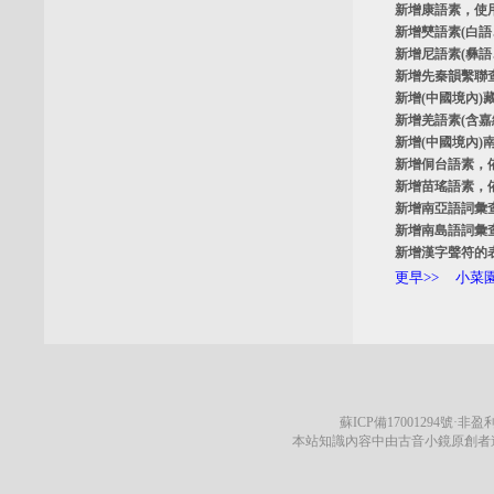
新增
康語素
，使
新增
僰語素
(白
新增
尼語素
(彝
新增
先秦韻繫聯
新增
(中國境內)
新增
羌語素
(含
新增
(中國境內)
新增
侗台語素
，
新增
苗瑤語素
，
新增
南亞語詞彙
新增
南島語詞彙
新增
漢字聲符的
更早>>
小菜園
蘇ICP備17001294號
·非盈利
本站知識內容中由古音小鏡原創者遵循