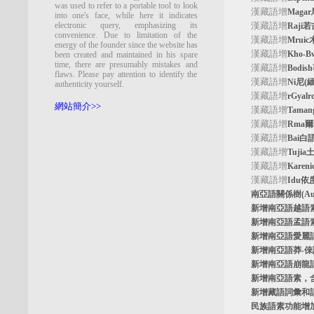
was used to refer to a portable tool to look
漢藏語增
Maga
into one's face, while here it indicates
electronic query, emphasizing its
漢藏語增
Raji
convenience. Due to limitation of the
漢藏語增
Mrui
energy of the founder since the website has
漢藏語增
Kho-
been created and maintained in his spare
time, there are presumably mistakes and
漢藏語增
Bodi
flaws. Please pay attention to identify the
漢藏語增
Ni尼(
authenticity yourself.
漢藏語增
rGyal
網站簡介>>
漢藏語增
Tama
漢藏語增
Rma
漢藏語增
Bai白
漢藏語增
Tuji
漢藏語增
Kare
漢藏語增
Idu依
南亞語關係樹
(A
新增南亞語
越語
新增南亞語
孟語
新增南亞語
愛麗
新增南亞語
莽-
新增南亞語
崩龍
新增
南亞語素
，
新增
藏語詞彙和
民族語素功能增