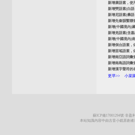
新增
康語素
，使
新增
僰語素
(白
新增
尼語素
(彝
新增
先秦韻繫聯
新增
(中國境內)
新增
羌語素
(含
新增
(中國境內)
新增
侗台語素
，
新增
苗瑤語素
，
新增
南亞語詞彙
新增
南島語詞彙
新增
漢字聲符的
更早>>
小菜園
蘇ICP備17001294號
·非盈利
本站知識內容中由古音小鏡原創者遵循