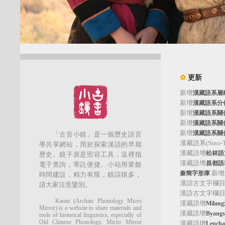
✿
更新
新增
漢藏語系層
新增
漢藏語系分
新增
漢藏語系關
新增
漢藏語系關
新增
漢藏語系關
「古音小鏡」是一個歷史語言
漢藏語系(Sino-Tib
學共享網站，用於探索漢語的早期
漢藏語增
松林語支(
歷史。鏡子原是照容工具，這裡指
漢藏語增
昌都語群
電子查詢，寄託便捷。小站用業餘
新增
秦簡字形庫
時間建設，精力有限，錯誤很多，
漢語古文字欄
請大家注意鑒別。
漢語古文字欄
Kaom (Archaic Phonology Micro
漢藏語增
Mila
Mirror) is a website to share materials and
漢藏語增
Byan
tools of historical linguistics, especially of
Old Chinese Phonology. Micro Mirror
漢藏語增
Lepc