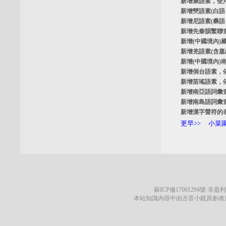
新增
康語素
，使
新增
僰語素
(白
新增
尼語素
(彝
新增
先秦韻繫聯
新增
(中國境內)
新增
羌語素
(含
新增
(中國境內)
新增
侗台語素
，
新增
苗瑤語素
，
新增
南亞語詞彙
新增
南島語詞彙
新增
漢字聲符的
更早>>
小菜園
蘇ICP備17001294號
·非盈利
本站知識內容中由古音小鏡原創者遵循