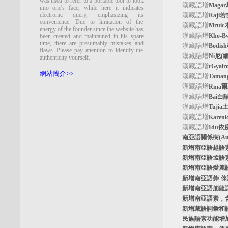
was used to refer to a portable tool to look
漢藏語增
Maga
into one's face, while here it indicates
electronic query, emphasizing its
漢藏語增
Raji
convenience. Due to limitation of the
漢藏語增
Mrui
energy of the founder since the website has
漢藏語增
Kho-
been created and maintained in his spare
time, there are presumably mistakes and
漢藏語增
Bodi
flaws. Please pay attention to identify the
漢藏語增
Ni尼(
authenticity yourself.
漢藏語增
rGyal
網站簡介>>
漢藏語增
Tama
漢藏語增
Rma
漢藏語增
Bai白
漢藏語增
Tuji
漢藏語增
Kare
漢藏語增
Idu依
南亞語關係樹
(A
新增南亞語
越語
新增南亞語
孟語
新增南亞語
愛麗
新增南亞語
莽-
新增南亞語
崩龍
新增
南亞語素
，
新增
藏語詞彙和
民族語素功能增