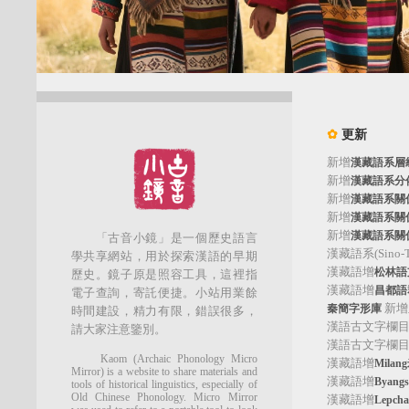
✿
更新
新增
漢藏語系層
新增
漢藏語系分
新增
漢藏語系關
新增
漢藏語系關
新增
漢藏語系關
「古音小鏡」是一個歷史語言
漢藏語系(Sino-Tib
學共享網站，用於探索漢語的早期
漢藏語增
松林語支(
歷史。鏡子原是照容工具，這裡指
漢藏語增
昌都語群
電子查詢，寄託便捷。小站用業餘
新增
秦簡字形庫
時間建設，精力有限，錯誤很多，
漢語古文字欄
請大家注意鑒別。
漢語古文字欄
Kaom (Archaic Phonology Micro
漢藏語增
Mila
Mirror) is a website to share materials and
漢藏語增
Byan
tools of historical linguistics, especially of
Old Chinese Phonology. Micro Mirror
漢藏語增
Lepc