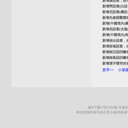
新增
康語素
，使
新增
僰語素
(白
新增
尼語素
(彝
新增
先秦韻繫聯
新增
(中國境內)
新增
羌語素
(含
新增
(中國境內)
新增
侗台語素
，
新增
苗瑤語素
，
新增
南亞語詞彙
新增
南島語詞彙
新增
漢字聲符的
更早>>
小菜園
蘇ICP備17001294號
·非盈利
本站知識內容中由古音小鏡原創者遵循