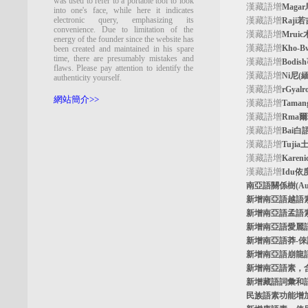
was used to refer to a portable tool to look
漢藏語增
Maga
into one's face, while here it indicates
electronic query, emphasizing its
漢藏語增
Raji
convenience. Due to limitation of the
漢藏語增
Mrui
energy of the founder since the website has
漢藏語增
Kho-
been created and maintained in his spare
time, there are presumably mistakes and
漢藏語增
Bodi
flaws. Please pay attention to identify the
漢藏語增
Ni尼(
authenticity yourself.
漢藏語增
rGyal
網站簡介>>
漢藏語增
Tama
漢藏語增
Rma
漢藏語增
Bai白
漢藏語增
Tuji
漢藏語增
Kare
漢藏語增
Idu依
南亞語關係樹
(A
新增南亞語
越語
新增南亞語
孟語
新增南亞語
愛麗
新增南亞語
莽-
新增南亞語
崩龍
新增
南亞語素
，
新增
藏語詞彙和
民族語素功能增