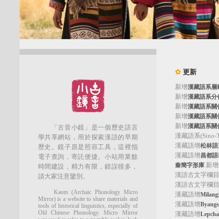
✿
更新
新增
漢藏語系層
新增
漢藏語系分
新增
漢藏語系關
新增
漢藏語系關
新增
漢藏語系關
「古音小鏡」是一個歷史語言
漢藏語系(Sino-Tib
學共享網站，用於探索漢語的早期
漢藏語增
松林語支(
歷史。鏡子原是照容工具，這裡指
漢藏語增
昌都語群
電子查詢，寄託便捷。小站用業餘
新增
秦簡字形庫
時間建設，精力有限，錯誤很多，
漢語古文字欄
請大家注意鑒別。
漢語古文字欄
Kaom (Archaic Phonology Micro
漢藏語增
Mila
Mirror) is a website to share materials and
漢藏語增
Byan
tools of historical linguistics, especially of
Old Chinese Phonology. Micro Mirror
漢藏語增
Lepc