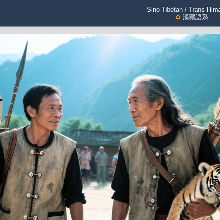
Sino-Tibetan / Trans-Him
✿
漢藏語系