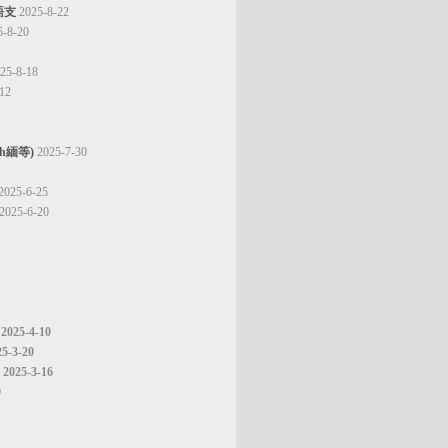
語支
2025-8-22
5-8-20
25-8-18
12
h緬等)
2025-7-30
2025-6-25
2025-6-20
)
2025-4-10
25-3-20
)
2025-3-16
0