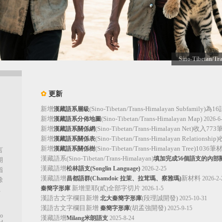
Sino-Tibetan/
✿
更新
新增
(Sino-Tibetan/Trans-Himalayan Subfamily
漢藏語系層級
新增
(Sino-Tibetan/Trans-Himalayan Map)
漢藏語系分佈地圖
2026-6
新增
(Sino-Tibetan/Trans-Himalayan Net)收入7
漢藏語系關係網
新增
(Sino-Tibetan/Trans-Himalayan Relation
漢藏語系關係表
新增
(Sino-Tibetan/Trans-Himalayan Tree)1
漢藏語系關係樹
言
漢藏語系(Sino-Tibetan/Trans-Himalayan)
填加完成56個語支的內部
期
漢藏語增
松林語支(Songlin Language)
2026-2-25
指
漢藏語增
新材料
昌都語群(Chamdoic 拉茉、拉茸瑪、察雅瑪)
2026-2-
餘
新增里耶(貳)全部字切片
秦簡字形庫
2026-1-5
，
漢語古文字欄目新增
(段理誠開發)
北大秦簡字形庫
2025-10-31
漢語古文字欄目新增
(胡孟強開發)
秦簡字形庫
2025-9-15
o
漢藏語增
Milang米朗語支
2025-8-24