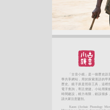
「古音小鏡」是一個歷史語
學共享網站，用於探索漢語的早
歷史。鏡子原是照容工具，這裡
電子查詢，寄託便捷。小站用業
時間建設，精力有限，錯誤很多
請大家注意鑒別。
Kaom (Archaic Phonology Micr