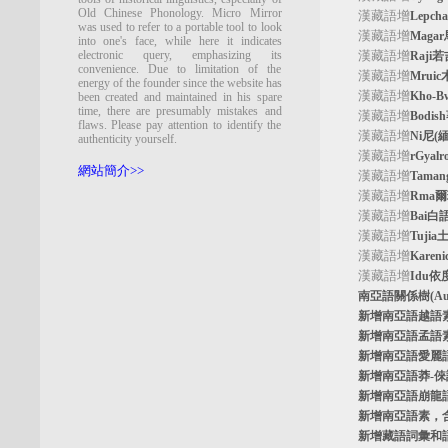
Old Chinese Phonology. Micro Mirror
漢藏語增
Lepc
was used to refer to a portable tool to look
漢藏語增
Maga
into one's face, while here it indicates
electronic query, emphasizing its
漢藏語增
Raji
convenience. Due to limitation of the
漢藏語增
Mrui
energy of the founder since the website has
漢藏語增
Kho-
been created and maintained in his spare
time, there are presumably mistakes and
漢藏語增
Bodi
flaws. Please pay attention to identify the
漢藏語增
Ni尼(
authenticity yourself.
漢藏語增
rGyal
網站簡介>>
漢藏語增
Tama
漢藏語增
Rma
漢藏語增
Bai白
漢藏語增
Tuji
漢藏語增
Kare
漢藏語增
Idu依
南亞語關係樹
(A
新增南亞語
越語
新增南亞語
孟語
新增南亞語
愛麗
新增南亞語
莽-
新增南亞語
崩龍
新增
南亞語素
，
新增
藏語詞彙和