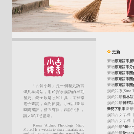
✿
更新
新增
漢藏語系層
新增
漢藏語系分
新增
漢藏語系關
新增
漢藏語系關
新增
漢藏語系關
「古音小鏡」是一個歷史語言
漢藏語系(Sino-Tib
學共享網站，用於探索漢語的早期
漢藏語增
松林語支(
歷史。鏡子原是照容工具，這裡指
漢藏語增
昌都語群
電子查詢，寄託便捷。小站用業餘
新增
秦簡字形庫
時間建設，精力有限，錯誤很多，
漢語古文字欄
請大家注意鑒別。
漢語古文字欄
Kaom (Archaic Phonology Micro
漢藏語增
Mila
Mirror) is a website to share materials and
漢藏語增
Byan
tools of historical linguistics, especially of