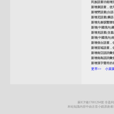
民族語素功能增
新增
康語素
，使
新增
僰語素
(白
新增
尼語素
(彝
新增
先秦韻繫聯
新增
(中國境內)
新增
羌語素
(含
新增
(中國境內)
新增
侗台語素
，
新增
苗瑤語素
，
新增
南亞語詞彙
新增
南島語詞彙
新增
漢字聲符的
更早>>
小菜園
蘇ICP備17001294號
·非盈利
本站知識內容中由古音小鏡原創者遵循