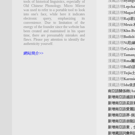
漢藏語增
Byan
tools of historical linguistics, especially of
Old Chinese Phonology. Micro Mirror
漢藏語增
Lepc
was used to refer to a portable tool to look
漢藏語增
Maga
into one's face, while here it indicates
electronic query, emphasizing its
漢藏語增
Raji
convenience. Due to limitation of the
漢藏語增
Mrui
energy of the founder since the website has
漢藏語增
Kho-
been created and maintained in his spare
time, there are presumably mistakes and
漢藏語增
Bodi
flaws. Please pay attention to identify the
漢藏語增
Ni尼(
authenticity yourself.
漢藏語增
rGyal
網站簡介>>
漢藏語增
Tama
漢藏語增
Rma
漢藏語增
Bai白
漢藏語增
Tuji
漢藏語增
Kare
漢藏語增
Idu依
南亞語關係樹
(A
新增南亞語
越語
新增南亞語
孟語
新增南亞語
愛麗
新增南亞語
莽-
新增南亞語
崩龍
新增
南亞語素
，
新增
藏語詞彙和