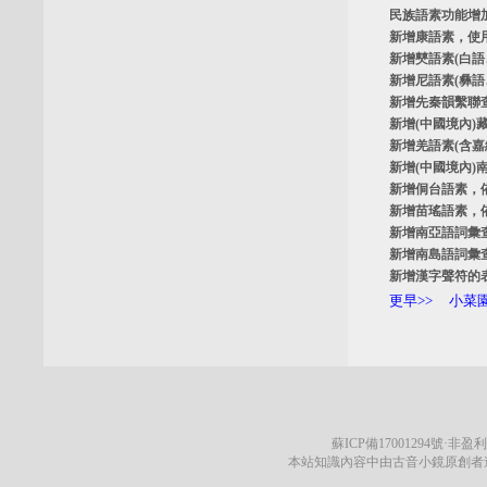
民族語素功能增
新增
康語素
，使
新增
僰語素
(白
新增
尼語素
(彝
新增
先秦韻繫聯
新增
(中國境內)
新增
羌語素
(含
新增
(中國境內)
新增
侗台語素
，
新增
苗瑤語素
，
新增
南亞語詞彙
新增
南島語詞彙
新增
漢字聲符的
更早>>
小菜園
蘇ICP備17001294號
·非盈利
本站知識內容中由古音小鏡原創者遵循