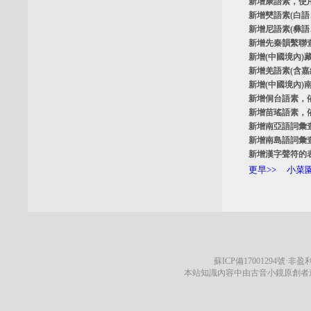
新增
康語素
，使
新增
僰語素
(白
新增
尼語素
(彝
新增
先秦韻繫聯
新增
(中國境內)
新增
羌語素
(含
新增
(中國境內)
新增
侗台語素
，
新增
苗瑤語素
，
新增
南亞語詞彙
新增
南島語詞彙
新增
漢字聲符的
更早>>
小菜園
蘇ICP備17001294號
·非盈利
本站知識內容中由古音小鏡原創者遵循