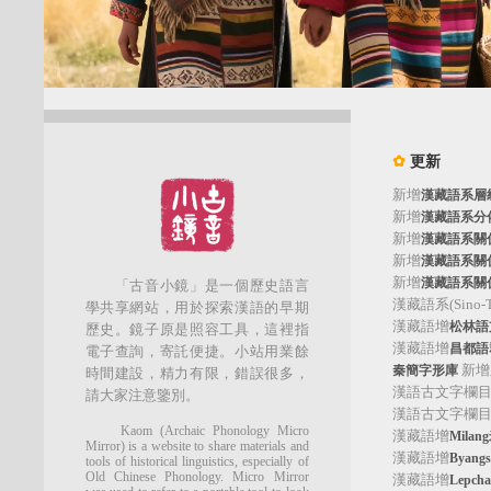
✿
更新
新增
漢藏語系層
新增
漢藏語系分
新增
漢藏語系關
新增
漢藏語系關
新增
漢藏語系關
「古音小鏡」是一個歷史語言
漢藏語系(Sino-Tib
學共享網站，用於探索漢語的早期
漢藏語增
松林語支(
歷史。鏡子原是照容工具，這裡指
漢藏語增
昌都語群
電子查詢，寄託便捷。小站用業餘
新增
秦簡字形庫
時間建設，精力有限，錯誤很多，
漢語古文字欄
請大家注意鑒別。
漢語古文字欄
Kaom (Archaic Phonology Micro
漢藏語增
Mila
Mirror) is a website to share materials and
漢藏語增
Byan
tools of historical linguistics, especially of
Old Chinese Phonology. Micro Mirror
漢藏語增
Lepc