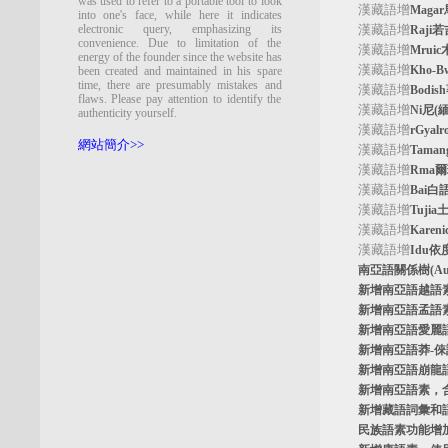
was used to refer to a portable tool to look
漢藏語增
Maga
into one's face, while here it indicates
electronic query, emphasizing its
漢藏語增
Raji
convenience. Due to limitation of the
漢藏語增
Mrui
energy of the founder since the website has
漢藏語增
Kho-
been created and maintained in his spare
time, there are presumably mistakes and
漢藏語增
Bodi
flaws. Please pay attention to identify the
漢藏語增
Ni尼(
authenticity yourself.
漢藏語增
rGyal
網站簡介>>
漢藏語增
Tama
漢藏語增
Rma
漢藏語增
Bai白
漢藏語增
Tuji
漢藏語增
Kare
漢藏語增
Idu依
南亞語關係樹
(A
新增南亞語
越語
新增南亞語
孟語
新增南亞語
愛麗
新增南亞語
莽-
新增南亞語
崩龍
新增
南亞語素
，
新增
藏語詞彙和
民族語素功能增