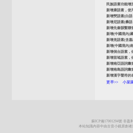
民族語素功能增
新增
康語素
，使
新增
僰語素
(白
新增
尼語素
(彝
新增
先秦韻繫聯
新增
(中國境內)
新增
羌語素
(含
新增
(中國境內)
新增
侗台語素
，
新增
苗瑤語素
，
新增
南亞語詞彙
新增
南島語詞彙
新增
漢字聲符的
更早>>
小菜園
蘇ICP備17001294號
·非盈利
本站知識內容中由古音小鏡原創者遵循