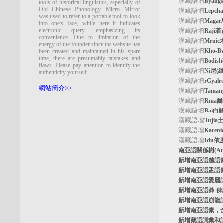
漢藏語增
Byan
tools of historical linguistics, especially of
Old Chinese Phonology. Micro Mirror
漢藏語增
Lepc
was used to refer to a portable tool to look
漢藏語增
Maga
into one's face, while here it indicates
electronic query, emphasizing its
漢藏語增
Raji
convenience. Due to limitation of the
漢藏語增
Mrui
energy of the founder since the website has
漢藏語增
Kho-
been created and maintained in his spare
time, there are presumably mistakes and
漢藏語增
Bodi
flaws. Please pay attention to identify the
漢藏語增
Ni尼(
authenticity yourself.
漢藏語增
rGyal
網站簡介>>
漢藏語增
Tama
漢藏語增
Rma
漢藏語增
Bai白
漢藏語增
Tuji
漢藏語增
Kare
漢藏語增
Idu依
南亞語關係樹
(A
新增南亞語
越語
新增南亞語
孟語
新增南亞語
愛麗
新增南亞語
莽-
新增南亞語
崩龍
新增
南亞語素
，
新增
藏語詞彙和