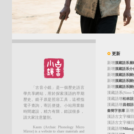
✿
更新
新增
漢藏語系層
新增
漢藏語系分
新增
漢藏語系關
新增
漢藏語系關
新增
漢藏語系關
「古音小鏡」是一個歷史語言
漢藏語系(Sino-Tib
學共享網站，用於探索漢語的早期
漢藏語增
松林語支(
歷史。鏡子原是照容工具，這裡指
漢藏語增
昌都語群
電子查詢，寄託便捷。小站用業餘
新增
秦簡字形庫
時間建設，精力有限，錯誤很多，
漢語古文字欄
請大家注意鑒別。
漢語古文字欄
Kaom (Archaic Phonology Micro
漢藏語增
Mila
Mirror) is a website to share materials and