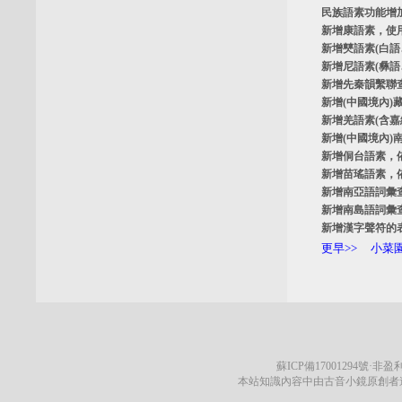
民族語素功能增
新增
康語素
，使
新增
僰語素
(白
新增
尼語素
(彝
新增
先秦韻繫聯
新增
(中國境內)
新增
羌語素
(含
新增
(中國境內)
新增
侗台語素
，
新增
苗瑤語素
，
新增
南亞語詞彙
新增
南島語詞彙
新增
漢字聲符的
更早>>
小菜園
蘇ICP備17001294號
·非盈利
本站知識內容中由古音小鏡原創者遵循