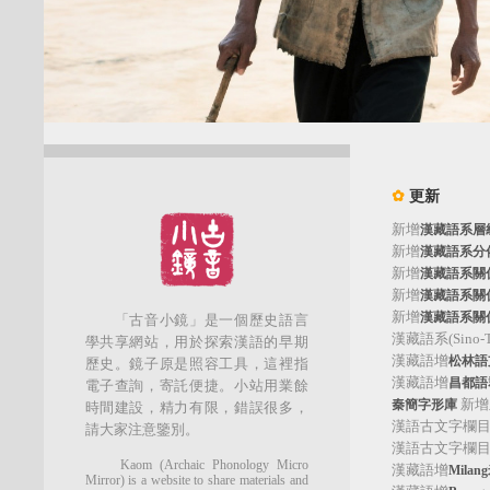
✿
更新
新增
漢藏語系層
新增
漢藏語系分
新增
漢藏語系關
新增
漢藏語系關
新增
漢藏語系關
「古音小鏡」是一個歷史語言
漢藏語系(Sino-Tib
學共享網站，用於探索漢語的早期
漢藏語增
松林語支(
歷史。鏡子原是照容工具，這裡指
漢藏語增
昌都語群
電子查詢，寄託便捷。小站用業餘
新增
秦簡字形庫
時間建設，精力有限，錯誤很多，
漢語古文字欄
請大家注意鑒別。
漢語古文字欄
Kaom (Archaic Phonology Micro
漢藏語增
Mila
Mirror) is a website to share materials and