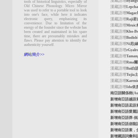
漢藏語增
Byan
tools of historical linguistics, especially of
Old Chinese Phonology. Micro Mirror
漢藏語增
Lepc
was used to refer to a portable tool to look
漢藏語增
Maga
into one's face, while here it indicates
electronic query, emphasizing its
漢藏語增
Raji
convenience. Due to limitation of the
漢藏語增
Mrui
energy of the founder since the website has
漢藏語增
Kho-
been created and maintained in his spare
time, there are presumably mistakes and
漢藏語增
Bodi
flaws. Please pay attention to identify the
漢藏語增
Ni尼(
authenticity yourself.
漢藏語增
rGyal
網站簡介>>
漢藏語增
Tama
漢藏語增
Rma
漢藏語增
Bai白
漢藏語增
Tuji
漢藏語增
Kare
漢藏語增
Idu依
南亞語關係樹
(A
新增南亞語
越語
新增南亞語
孟語
新增南亞語
愛麗
新增南亞語
莽-
新增南亞語
崩龍
新增
南亞語素
，
新增
藏語詞彙和