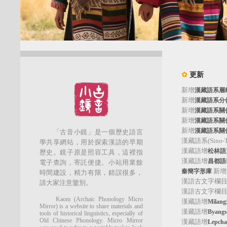
✿
更新
新增
漢藏語系層
新增
漢藏語系分
新增
漢藏語系關
新增
漢藏語系關
新增
漢藏語系關
「古音小鏡」是一個歷史語言
漢藏語系(Sino-Tib
學共享網站，用於探索漢語的早期
漢藏語增
松林語支(
歷史。鏡子原是照容工具，這裡指
漢藏語增
昌都語群
電子查詢，寄託便捷。小站用業餘
新增
秦簡字形庫
時間建設，精力有限，錯誤很多，
漢語古文字欄
請大家注意鑒別。
漢語古文字欄
Kaom (Archaic Phonology Micro
漢藏語增
Mila
Mirror) is a website to share materials and
漢藏語增
Byan
tools of historical linguistics, especially of
Old Chinese Phonology. Micro Mirror
漢藏語增
Lepc