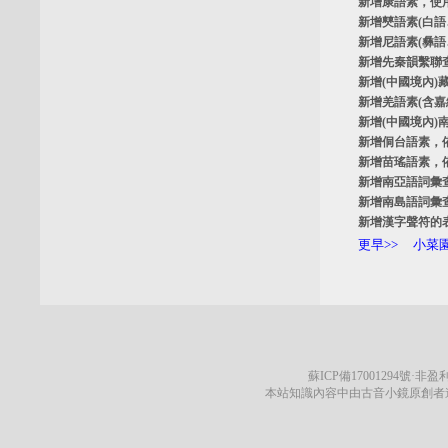
新增
康語素
，使
新增
僰語素
(白
新增
尼語素
(彝
新增
先秦韻繫聯
新增
(中國境內)
新增
羌語素
(含
新增
(中國境內)
新增
侗台語素
，
新增
苗瑤語素
，
新增
南亞語詞彙
新增
南島語詞彙
新增
漢字聲符的
更早>>
小菜園
蘇ICP備17001294號
·非盈利
本站知識內容中由古音小鏡原創者遵循