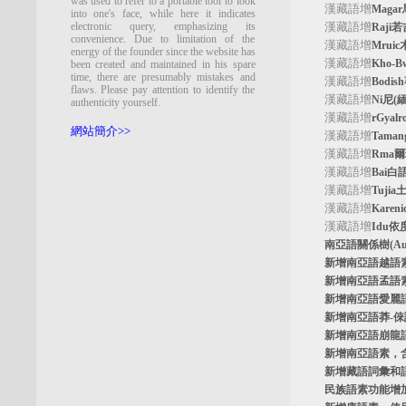
was used to refer to a portable tool to look
漢藏語增
Maga
into one's face, while here it indicates
electronic query, emphasizing its
漢藏語增
Raji
convenience. Due to limitation of the
漢藏語增
Mrui
energy of the founder since the website has
漢藏語增
Kho-
been created and maintained in his spare
time, there are presumably mistakes and
漢藏語增
Bodi
flaws. Please pay attention to identify the
漢藏語增
Ni尼(
authenticity yourself.
漢藏語增
rGyal
網站簡介>>
漢藏語增
Tama
漢藏語增
Rma
漢藏語增
Bai白
漢藏語增
Tuji
漢藏語增
Kare
漢藏語增
Idu依
南亞語關係樹
(A
新增南亞語
越語
新增南亞語
孟語
新增南亞語
愛麗
新增南亞語
莽-
新增南亞語
崩龍
新增
南亞語素
，
新增
藏語詞彙和
民族語素功能增