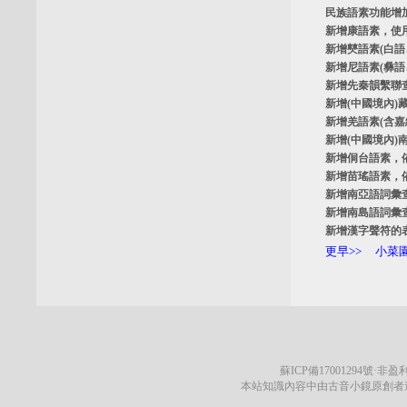
民族語素功能增
新增
康語素
，使
新增
僰語素
(白
新增
尼語素
(彝
新增
先秦韻繫聯
新增
(中國境內)
新增
羌語素
(含
新增
(中國境內)
新增
侗台語素
，
新增
苗瑤語素
，
新增
南亞語詞彙
新增
南島語詞彙
新增
漢字聲符的
更早>>
小菜園
蘇ICP備17001294號
·非盈利
本站知識內容中由古音小鏡原創者遵循