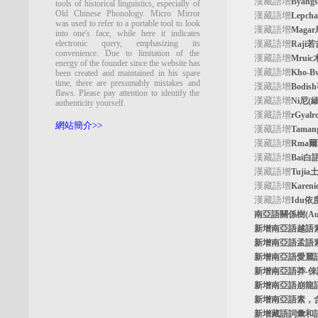
漢藏語增
Byan
tools of historical linguistics, especially of
Old Chinese Phonology. Micro Mirror
漢藏語增
Lepc
was used to refer to a portable tool to look
漢藏語增
Maga
into one's face, while here it indicates
electronic query, emphasizing its
漢藏語增
Raji
convenience. Due to limitation of the
漢藏語增
Mrui
energy of the founder since the website has
漢藏語增
Kho-
been created and maintained in his spare
time, there are presumably mistakes and
漢藏語增
Bodi
flaws. Please pay attention to identify the
漢藏語增
Ni尼(
authenticity yourself.
漢藏語增
rGyal
網站簡介>>
漢藏語增
Tama
漢藏語增
Rma
漢藏語增
Bai白
漢藏語增
Tuji
漢藏語增
Kare
漢藏語增
Idu依
南亞語關係樹
(A
新增南亞語
越語
新增南亞語
孟語
新增南亞語
愛麗
新增南亞語
莽-
新增南亞語
崩龍
新增
南亞語素
，
新增
藏語詞彙和