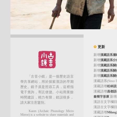
✿
更新
新增
漢藏語系層
新增
漢藏語系分
新增
漢藏語系關
新增
漢藏語系關
新增
漢藏語系關
「古音小鏡」是一個歷史語言
漢藏語系(Sino-Tib
學共享網站，用於探索漢語的早期
漢藏語增
松林語支(
歷史。鏡子原是照容工具，這裡指
漢藏語增
昌都語群
電子查詢，寄託便捷。小站用業餘
新增
秦簡字形庫
時間建設，精力有限，錯誤很多，
漢語古文字欄
請大家注意鑒別。
漢語古文字欄
Kaom (Archaic Phonology Micro
漢藏語增
Mila
Mirror) is a website to share materials and