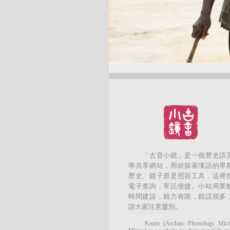
「古音小鏡」是一個歷史語
學共享網站，用於探索漢語的早
歷史。鏡子原是照容工具，這裡
電子查詢，寄託便捷。小站用業
時間建設，精力有限，錯誤很多
請大家注意鑒別。
Kaom (Archaic Phonology Micr