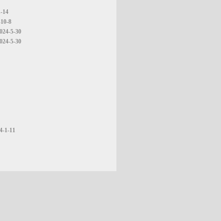
1-14
-10-8
024-5-30
024-5-30
4-1-11
）