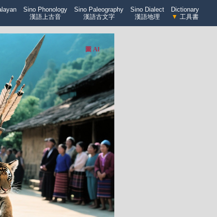
alayan
Sino Phonology
Sino Paleography
Sino Dialect
Dictionary
漢語上古音
漢語古文字
漢語地理
▼
工具書
圖 AI