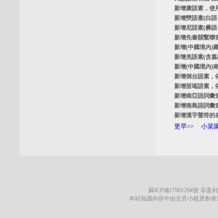
新增
康語素
，使
新增
僰語素
(白
新增
尼語素
(彝
新增
先秦韻繫聯
新增
(中國境內)
新增
羌語素
(含
新增
(中國境內)
新增
侗台語素
，
新增
苗瑤語素
，
新增
南亞語詞彙
新增
南島語詞彙
新增
漢字聲符的
更早>>
小菜園
蘇ICP備17001294號
·非盈利
本站知識內容中由古音小鏡原創者遵循