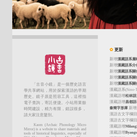
✿
更新
新增
漢藏語系層
新增
漢藏語系分
新增
漢藏語系關
新增
漢藏語系關
新增
漢藏語系關
「古音小鏡」是一個歷史語言
漢藏語系(Sino-Tib
學共享網站，用於探索漢語的早期
漢藏語增
松林語支(
歷史。鏡子原是照容工具，這裡指
漢藏語增
昌都語群
電子查詢，寄託便捷。小站用業餘
新增
秦簡字形庫
時間建設，精力有限，錯誤很多，
漢語古文字欄
請大家注意鑒別。
漢語古文字欄
Kaom (Archaic Phonology Micro
漢藏語增
Mila
Mirror) is a website to share materials and
漢藏語增
Byan
tools of historical linguistics, especially of