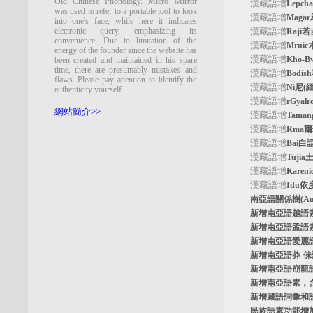
Old Chinese Phonology. Micro Mirror
漢藏語增
Lepc
was used to refer to a portable tool to look
漢藏語增
Maga
into one's face, while here it indicates
electronic query, emphasizing its
漢藏語增
Raji
convenience. Due to limitation of the
漢藏語增
Mrui
energy of the founder since the website has
漢藏語增
Kho-
been created and maintained in his spare
time, there are presumably mistakes and
漢藏語增
Bodi
flaws. Please pay attention to identify the
漢藏語增
Ni尼(
authenticity yourself.
漢藏語增
rGyal
網站簡介>>
漢藏語增
Tama
漢藏語增
Rma
漢藏語增
Bai白
漢藏語增
Tuji
漢藏語增
Kare
漢藏語增
Idu依
南亞語關係樹
(A
新增南亞語
越語
新增南亞語
孟語
新增南亞語
愛麗
新增南亞語
莽-
新增南亞語
崩龍
新增
南亞語素
，
新增
藏語詞彙和
民族語素功能增