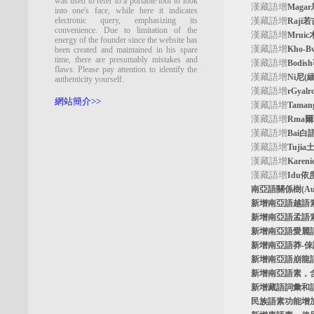
was used to refer to a portable tool to look
漢藏語增
Maga
into one's face, while here it indicates
electronic query, emphasizing its
漢藏語增
Raji
convenience. Due to limitation of the
漢藏語增
Mrui
energy of the founder since the website has
漢藏語增
Kho-
been created and maintained in his spare
time, there are presumably mistakes and
漢藏語增
Bodi
flaws. Please pay attention to identify the
漢藏語增
Ni尼(
authenticity yourself.
漢藏語增
rGyal
網站簡介>>
漢藏語增
Tama
漢藏語增
Rma
漢藏語增
Bai白
漢藏語增
Tuji
漢藏語增
Kare
漢藏語增
Idu依
南亞語關係樹
(A
新增南亞語
越語
新增南亞語
孟語
新增南亞語
愛麗
新增南亞語
莽-
新增南亞語
崩龍
新增
南亞語素
，
新增
藏語詞彙和
民族語素功能增