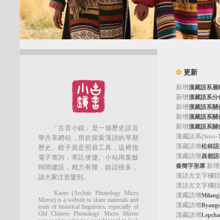
✿
更新
新增
漢藏語系層
新增
漢藏語系分
新增
漢藏語系關
新增
漢藏語系關
新增
漢藏語系關
「古音小鏡」是一個歷史語言
漢藏語系(Sino-Tib
學共享網站，用於探索漢語的早期
漢藏語增
松林語支(
歷史。鏡子原是照容工具，這裡指
漢藏語增
昌都語群
電子查詢，寄託便捷。小站用業餘
新增
秦簡字形庫
時間建設，精力有限，錯誤很多，
漢語古文字欄
請大家注意鑒別。
漢語古文字欄
Kaom (Archaic Phonology Micro
漢藏語增
Mila
Mirror) is a website to share materials and
漢藏語增
Byan
tools of historical linguistics, especially of
Old Chinese Phonology. Micro Mirror
漢藏語增
Lepc