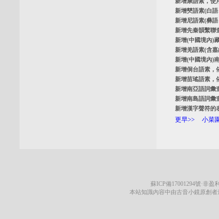
新增
康語素
，使
新增
僰語素
(白
新增
尼語素
(彝
新增
先秦韻繫聯
新增
(中國境內)
新增
羌語素
(含
新增
(中國境內)
新增
侗台語素
，
新增
苗瑤語素
，
新增
南亞語詞彙
新增
南島語詞彙
新增
漢字聲符的
更早>>
小菜園
蘇ICP備17001294號
·非盈利
本站知識內容中由古音小鏡原創者遵循