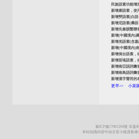
民族語素功能增
新增
康語素
，使
新增
僰語素
(白
新增
尼語素
(彝
新增
先秦韻繫聯
新增
(中國境內)
新增
羌語素
(含
新增
(中國境內)
新增
侗台語素
，
新增
苗瑤語素
，
新增
南亞語詞彙
新增
南島語詞彙
新增
漢字聲符的
更早>>
小菜園
蘇ICP備17001294號
·非盈利
本站知識內容中由古音小鏡原創者遵循