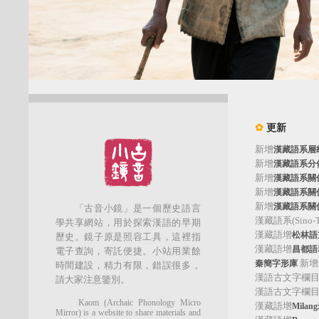
✿
更新
新增
漢藏語系層
新增
漢藏語系分
新增
漢藏語系關
新增
漢藏語系關
新增
漢藏語系關
「古音小鏡」是一個歷史語言
漢藏語系(Sino-Tib
學共享網站，用於探索漢語的早期
漢藏語增
松林語支(
歷史。鏡子原是照容工具，這裡指
漢藏語增
昌都語群
電子查詢，寄託便捷。小站用業餘
新增
秦簡字形庫
時間建設，精力有限，錯誤很多，
漢語古文字欄
請大家注意鑒別。
漢語古文字欄
Kaom (Archaic Phonology Micro
漢藏語增
Mila
Mirror) is a website to share materials and