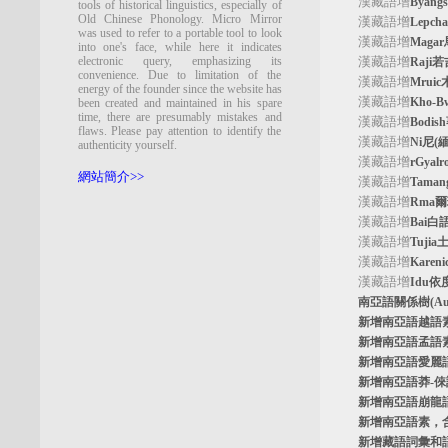
漢藏語增
Byan
tools of historical linguistics, especially of
Old Chinese Phonology. Micro Mirror
漢藏語增
Lepc
was used to refer to a portable tool to look
漢藏語增
Maga
into one's face, while here it indicates
electronic query, emphasizing its
漢藏語增
Raji
convenience. Due to limitation of the
漢藏語增
Mrui
energy of the founder since the website has
漢藏語增
Kho-
been created and maintained in his spare
time, there are presumably mistakes and
漢藏語增
Bodi
flaws. Please pay attention to identify the
漢藏語增
Ni尼(
authenticity yourself.
漢藏語增
rGyal
網站簡介>>
漢藏語增
Tama
漢藏語增
Rma
漢藏語增
Bai白
漢藏語增
Tuji
漢藏語增
Kare
漢藏語增
Idu依
南亞語關係樹
(A
新增南亞語
越語
新增南亞語
孟語
新增南亞語
愛麗
新增南亞語
莽-
新增南亞語
崩龍
新增
南亞語素
，
新增
藏語詞彙和