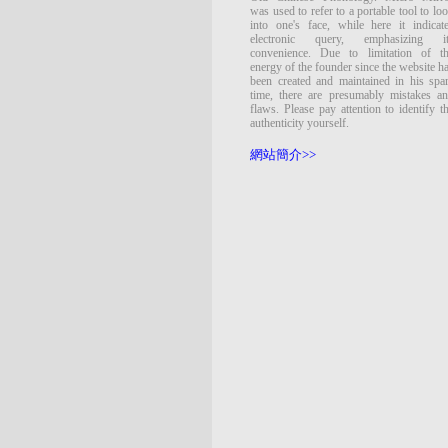
was used to refer to a portable tool to lo
into one's face, while here it indicat
electronic query, emphasizing it
convenience. Due to limitation of t
energy of the founder since the website h
been created and maintained in his spa
time, there are presumably mistakes a
flaws. Please pay attention to identify t
authenticity yourself.
網站簡介>>