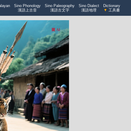
alayan
Sino Phonology
Sino Paleography
Sino Dialect
Dictionary
漢語上古音
漢語古文字
漢語地理
▼
工具書
圖 AI