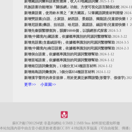
新增
藏語詞彙和語素對應庫
，收入43地藏語詞彙
2025-1-15
民族語素功能增加「關係網」功能、方便可視化語言關係比較
2024-1
新增
康語素
，使用鈴木博之「東方藏區」52筆藏語調查材料開發
2024
新增
僰語素
(白語、土家語、納西語、景頗語、獨龍語)兒童節快樂！
2
新增
尼語素
(彝語、拉祜語、哈尼語、基諾語、緬語等)兒童節快樂！
2
新增
先秦韻繫聯查詢
，韻腳16046個，以韻網形式探索
2024-5-3
新增
(中國境內)藏語素
，依據概率識別的同源詞繫聯幫助
2024-3-22
新增
羌語素
(含嘉絨語等)，依據概率識別的同源詞繫聯幫助
2024-3-5
新增
(中國境內)南亞語素
，依據概率識別的同源詞繫聯幫助
2024-2-3
新增
侗台語素
，依據概率識別的同源詞繫聯幫助
2024-1-12
新增
苗瑤語素
，依據概率識別的同源詞繫聯幫助
2024-1-12
新增
南亞語詞彙查詢
，13個分支343種語言材料
2024-1-12
新增
南島語詞彙查詢
，5個分區834種語言材料
2024-1-12
新增
漢字聲符的表音規律
，用於更廣泛解釋諧聲(形聲字、假借字)
202
更早>>
小菜園>>
蘇ICP備17001294號
·非盈利網站·0.5MB 2.1MB 9ms·材料冒犯通知即撤
本站知識內容中由古音小鏡原創者遵循CC BY 4.0知識共享協議（可自由複製、傳播