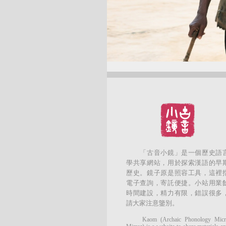
「古音小鏡」是一個歷史語
學共享網站，用於探索漢語的早
歷史。鏡子原是照容工具，這裡
電子查詢，寄託便捷。小站用業
時間建設，精力有限，錯誤很多
請大家注意鑒別。
Kaom (Archaic Phonology Micr