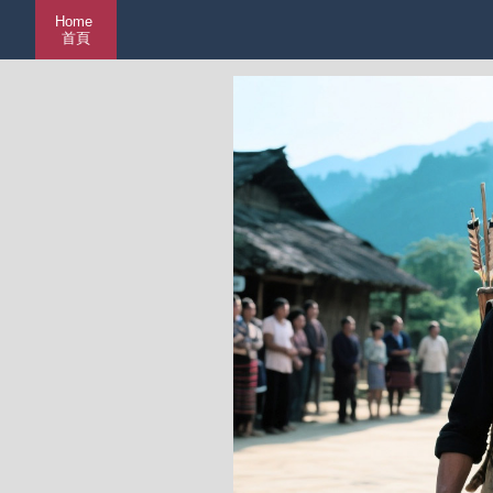
Home
首頁