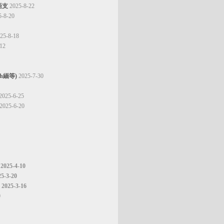
語支
2025-8-22
5-8-20
25-8-18
12
h緬等)
2025-7-30
2025-6-25
2025-6-20
)
2025-4-10
25-3-20
)
2025-3-16
0