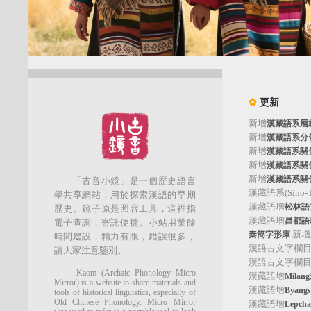
✿
更新
新增
漢藏語系層
新增
漢藏語系分
新增
漢藏語系關
新增
漢藏語系關
新增
漢藏語系關
「古音小鏡」是一個歷史語言
漢藏語系(Sino-Tib
學共享網站，用於探索漢語的早期
漢藏語增
松林語支(
歷史。鏡子原是照容工具，這裡指
漢藏語增
昌都語群
電子查詢，寄託便捷。小站用業餘
新增
秦簡字形庫
時間建設，精力有限，錯誤很多，
漢語古文字欄
請大家注意鑒別。
漢語古文字欄
Kaom (Archaic Phonology Micro
漢藏語增
Mila
Mirror) is a website to share materials and
漢藏語增
Byan
tools of historical linguistics, especially of
Old Chinese Phonology. Micro Mirror
漢藏語增
Lepc