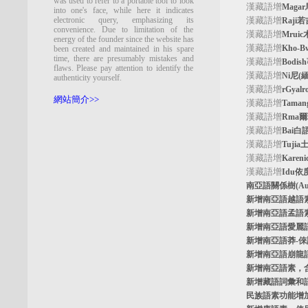
was used to refer to a portable tool to look
漢藏語增
Maga
into one's face, while here it indicates
electronic query, emphasizing its
漢藏語增
Raji
convenience. Due to limitation of the
漢藏語增
Mrui
energy of the founder since the website has
漢藏語增
Kho-
been created and maintained in his spare
time, there are presumably mistakes and
漢藏語增
Bodi
flaws. Please pay attention to identify the
漢藏語增
Ni尼(
authenticity yourself.
漢藏語增
rGyal
網站簡介>>
漢藏語增
Tama
漢藏語增
Rma
漢藏語增
Bai白
漢藏語增
Tuji
漢藏語增
Kare
漢藏語增
Idu依
南亞語關係樹
(A
新增南亞語
越語
新增南亞語
孟語
新增南亞語
愛麗
新增南亞語
莽-
新增南亞語
崩龍
新增
南亞語素
，
新增
藏語詞彙和
民族語素功能增