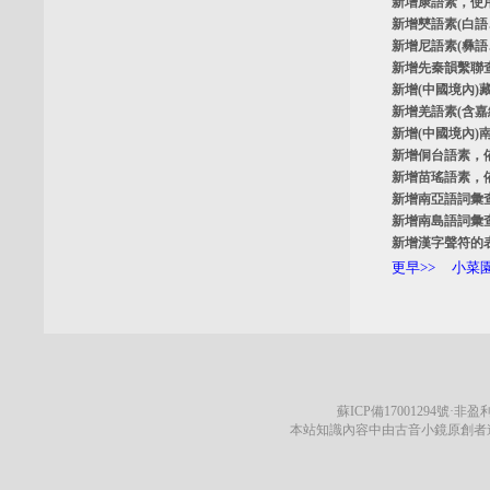
新增
康語素
，使
新增
僰語素
(白
新增
尼語素
(彝
新增
先秦韻繫聯
新增
(中國境內)
新增
羌語素
(含
新增
(中國境內)
新增
侗台語素
，
新增
苗瑤語素
，
新增
南亞語詞彙
新增
南島語詞彙
新增
漢字聲符的
更早>>
小菜園
蘇ICP備17001294號
·非盈利
本站知識內容中由古音小鏡原創者遵循